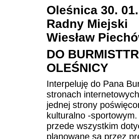
Oleśnica 30. 01.
Radny Miejski
Wiesław Piech
DO BURMISTTR
OLEŚNICY
Interpeluję do Pana Bu
stronach internetowyc
jednej strony poświęco
kulturalno -sportowym.
przede wszystkim dotyc
planowane są przez prę