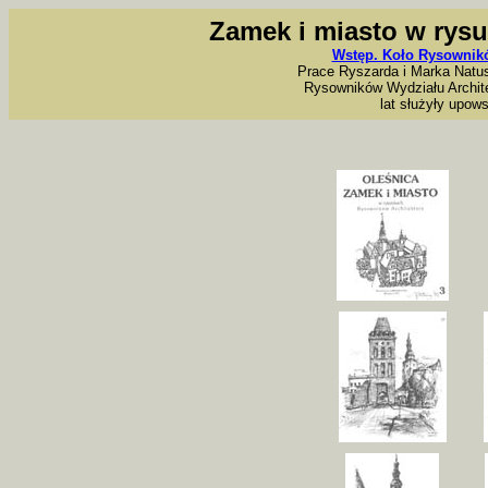
Zamek i miasto w rysu
Wstęp. Koło Rysownikó
Prace Ryszarda i Marka Natu
Rysowników Wydziału Architek
lat służyły upow