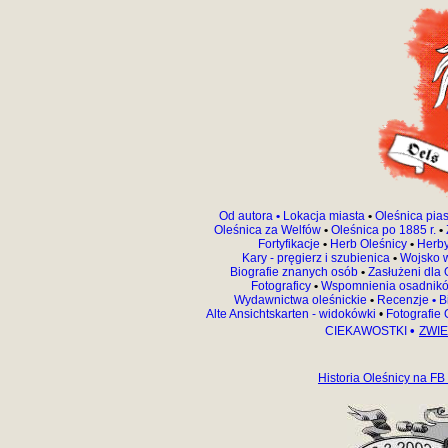
Od autora
•
Lokacja miasta
•
Oleśnica pia
Oleśnica za Welfów
•
Oleśnica po 1885 r.
•
Fortyfikacje
•
Herb Oleśnicy
•
Herby
Kary - pręgierz i szubienica
•
Wojsko 
Biografie znanych osób
•
Zasłużeni dla 
Fotograficy
•
Wspomnienia osadnik
Wydawnictwa oleśnickie
•
Recenzje
•
Bi
Alte Ansichtskarten - widokówki
•
Fotografie
•
CIEKAWOSTKI
ZWIE
Historia Oleśnicy na FB