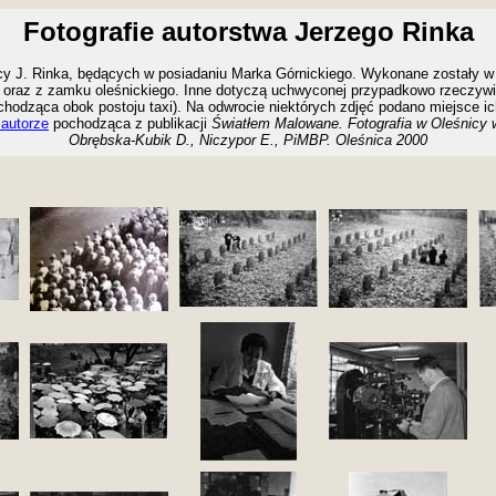
Fotografie autorstwa Jerzego Rinka
cy J. Rinka, będących w posiadaniu Marka Górnickiego.
Wykonane zostały w 
 oraz z zamku oleśnickiego. Inne dotyczą uchwyconej przypadkowo rzeczywist
chodząca obok postoju taxi). Na odwrocie
niektórych zdjęć podano miejsce i
 autorze
pochodząca z publikacji
Światłem Malowane. Fotografia w Oleśnicy w
Obrębska-Kubik D., Niczypor E., PiMBP. Oleśnica 2000