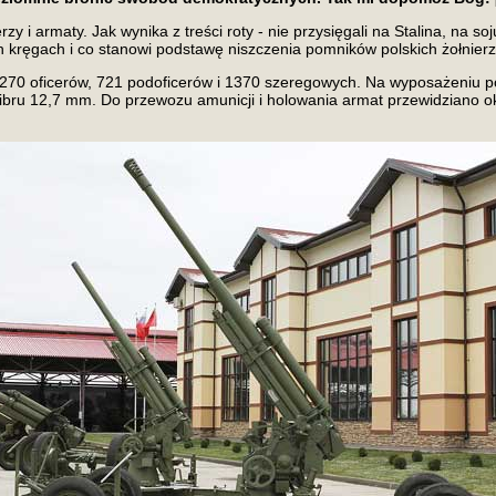
erzy i armaty. Jak wynika z treści roty - nie przysięgali na Stalina, na
h kręgach i co stanowi podstawę niszczenia pomników polskich żołnierz
ła 270 oficerów, 721 podoficerów i 1370 szeregowych. Na wyposażeniu p
kalibru 12,7 mm. Do przewozu amunicji i holowania armat przewidzian