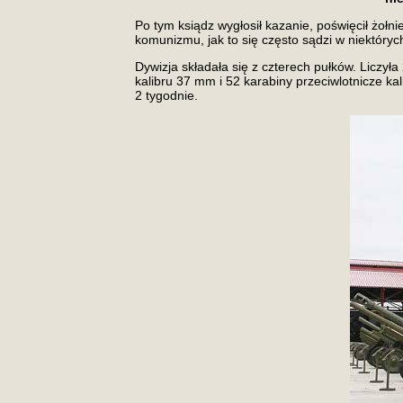
Po tym ksiądz wygłosił kazanie, poświęcił żołni
komunizmu, jak to się często sądzi w niektóryc
Dywizja składała się z czterech pułków. Liczy
kalibru 37 mm i 52 karabiny przeciwlotnicze 
2 tygodnie.