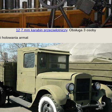
12,7 mm karabin przeciwlotniczy
. Obsługa 3 osoby
i holowania armat