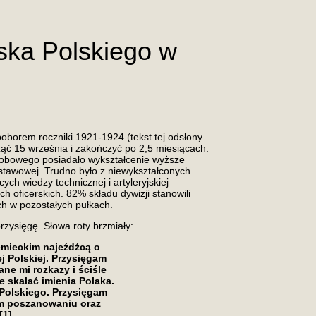
jska Polskiego w
poborem roczniki 1921-1924 (tekst tej odsłony
ocząć 15 września i zakończyć po 2,5 miesiącach.
 osobowego posiadało wykształcenie wyższe
dstawowej. Trudno było z niewykształconych
h wiedzy technicznej i artyleryjskiej
ch oficerskich. 82% składu dywizji stanowili
ach w pozostałych pułkach.
rzysięgę. Słowa roty brzmiały:
emieckim najeźdźcą o
j Polskiej. Przysięgam
ne mi rozkazy i ściśle
e skalać imienia Polaka.
Polskiego. Przysięgam
ym poszanowaniu oraz
1].