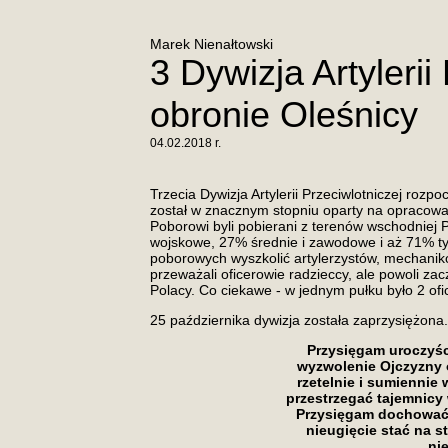
Marek Nienałtowski
3 Dywizja Artyleri
obronie Oleśnicy
04.02.2018 r.
Trzecia Dywizja Artylerii Przeciwlotniczej roz
został w znacznym stopniu oparty na opracow
Poborowi byli pobierani z terenów wschodniej 
wojskowe, 27% średnie i zawodowe i aż 71% typ
poborowych wyszkolić artylerzystów, mechanikó
przeważali oficerowie radzieccy, ale powoli zac
Polacy. Co ciekawe - w jednym pułku było 2 ofic
25 października dywizja została zaprzysiężona.
Przysięgam uroczyśc
wyzwolenie Ojczyzny o
rzetelnie i sumiennie
przestrzegać tajemnicy 
Przysięgam dochować 
nieugięcie stać na 
ni