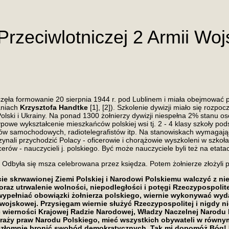
i Przeciwlotniczej 2 Armii Wo
poczęła formowanie 20 sierpnia 1944 r. pod Lublinem i miała obejmować 
aniach
Krzysztofa Handtke
[1], [2]). Szkolenie dywizji miało się rozp
Polski i Ukrainy. Na ponad 1300 żołnierzy dywizji niespełna 2% stanu
owe wykształcenie mieszkańców polskiej wsi tj. 2 - 4 klasy szkoły po
w samochodowych, radiotelegrafistów itp. Na stanowiskach wymagającyc
zynali przychodzić Polacy - oficerowie i chorążowie wyszkoleni w szkoła
erów - nauczycieli j. polskiego. Być może nauczyciele byli też na etat
 Odbyła się msza celebrowana przez księdza. Potem żołnierze złożyli p
ie skrwawionej Ziemi Polskiej i Narodowi Polskiemu walczyć z ni
raz utrwalenie wolności, niepodległości i potęgi Rzeczypospolite
 wypełniać obowiązki żołnierza polskiego, wiernie wykonywać wyda
wojskowej. Przysięgam wiernie służyć Rzeczypospolitej i nigdy ni
wierności Krajowej Radzie Narodowej, Władzy Naczelnej Narodu 
straży praw Narodu Polskiego, mieć wszystkich obywateli w równ
ezłomnie bronić swobód demokratycznych. Tak mi dopomóż Bóg! [