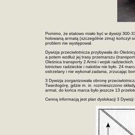
Pomimo, że etatowo miało być w dywizji 300-3
holowaną armatą (szczególnie zimą) kończył si
problem nie występował.
Dywizja przeciwlotnicza przybywała do Oleśni
a potem wzdłuż jej trasy przemarszu (transportu
Oleśnica transporty 2 Armii i wojsk radzieckic
lotnictwo radzieckie i nalotów nie było. 24 ma
ostrzelany i nie wykonał zadania, zrzucając bo
3 Dywizja zorganizowała obronę przeciwlotniczą
Twardogórę, gdzie m. in. rozmieszczono składy
armat, do końca marca było jeszcze 13 przelotó
Cenną informacją jest plan dyslokacji 3 Dywizji