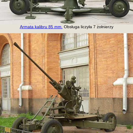
Armata kalibru 85 mm.
Obsługa liczyła 7 żołnierzy