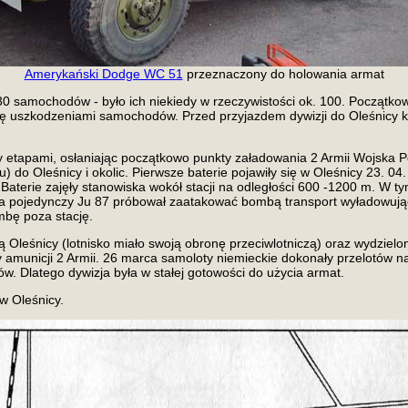
Amerykański Dodge WC 51
przeznaczony do holowania armat
30 samochodów - było ich niekiedy w rzeczywistości ok. 100. Początk
ę uszkodzeniami samochodów. Przed przyjazdem dywizji do Oleśnicy kie
cy etapami, osłaniając początkowo punkty załadowania 2 Armii Wojska 
) do Oleśnicy i okolic. Pierwsze baterie pojawiły się w Oleśnicy 23. 04.
h. Baterie zajęły stanowiska wokół stacji na odległości 600 -1200 m. W 
rca pojedynczy Ju 87 próbował zaatakować bombą transport wyładowujący 
mbę poza stację.
 Oleśnicy (lotnisko miało swoją obronę przeciwlotniczą) oraz wydzielon
 amunicji 2 Armii. 26 marca samoloty niemieckie dokonały przelotów n
w. Dlatego dywizja była w stałej gotowości do użycia armat.
 w Oleśnicy.