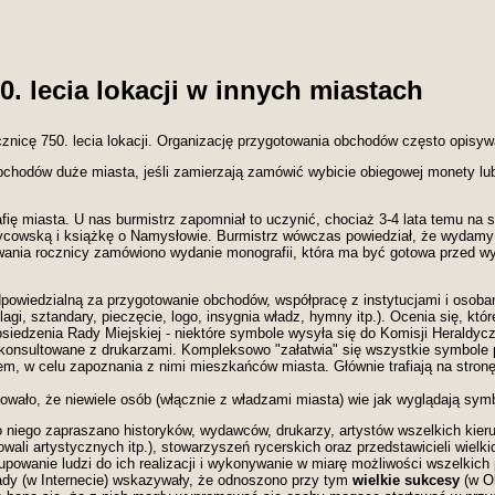
. lecia lokacji w innych miastach
cznicę 750. lecia lokacji. Organizację przygotowania obchodów często opisyw
bchodów d
uże miasta
, jeśli zamierzają zamówić wybicie obiegowej monety l
ę miasta. U nas burmistrz zapomniał to uczynić, chociaż 3-4 lata temu na 
ycowską i książkę o Namysłowie. Burmistrz wówczas powiedział, że wydamy 
owania rocznicy zamówiono wydanie monografii, która ma być gotowa przed 
odpowiedzialną za przygotowanie obchodów, współpracę z instytucjami i osob
flagi, sztandary, pieczęcie, logo, insygnia władz, hymny itp.). Ocenia się, k
siedzenia Rady Miejskiej - niektóre symbole wysyła się do Komisji Heraldy
konsultowane z drukarzami. Kompleksowo "załatwia" się wszystkie symbole 
em, w celu zapoznania z nimi mieszkańców miasta. Głównie trafiają na stro
dowało, że niewiele osób (włącznie z władzami miasta) wie jak wyglądają symb
niego zapraszano historyków, wydawców, drukarzy, artystów wszelkich kieru
owali artystycznych itp.), stowarzyszeń rycerskich oraz przedstawicieli wielki
powanie ludzi do ich realizacji i wykonywanie w miarę możliwości wszelkich 
ady (w Internecie) wskazywały, że odnoszono przy tym
wielkie sukcesy
(w Ol