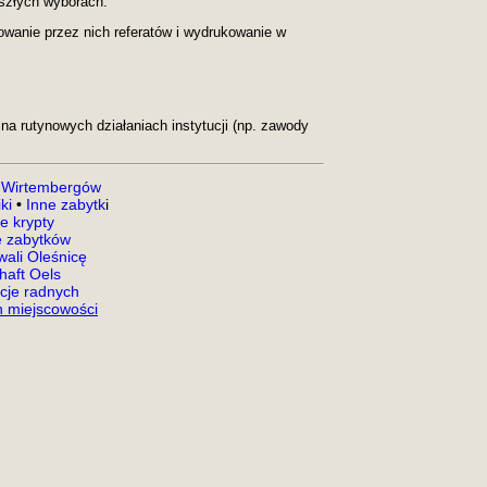
szłych wyborach.
owanie przez nich referatów i wydrukowanie w
na rutynowych działaniach instytucji (np. zawody
 Wirtembergów
ki
•
Inne zabytk
i
e krypty
 zabytków
ali Oleśnicę
aft Oels
acje radnych
 miejscowości