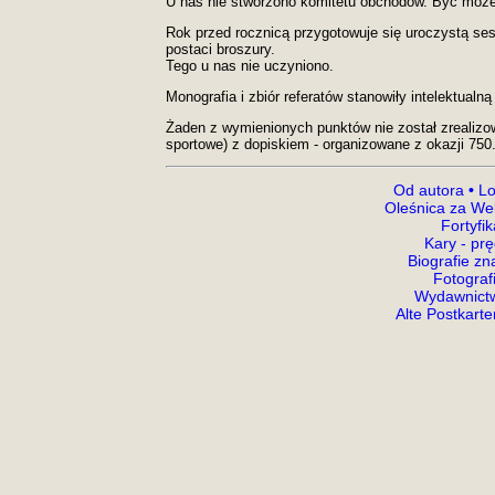
U nas nie stworzono komitetu obchodów. Być może
Rok przed rocznicą przygotowuje się uroczystą ses
postaci broszury.
Tego u nas nie uczyniono.
Monografia i zbiór referatów stanowiły intelektual
Żaden z wymienionych punktów nie został zrealizow
sportowe) z dopiskiem - organizowane z okazji 750.
Od autora
•
Lo
Oleśnica za We
Fortyfi
Kary - prę
Biografie z
Fotograf
Wydawnictw
Alte Postkart