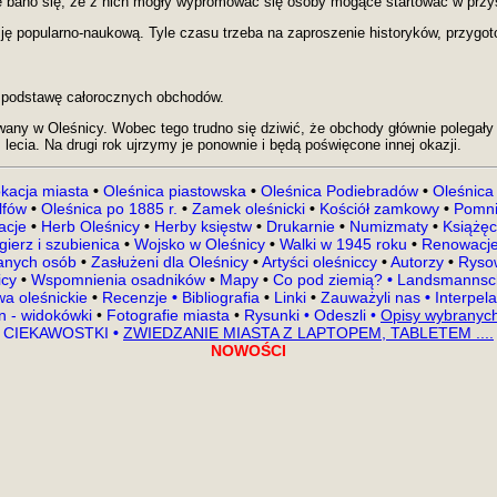
 bano się, że z nich mogły wypromować się osoby mogące startować w przy
ję popularno-naukową. Tyle czasu trzeba na zaproszenie historyków, przygot
ną podstawę
całorocznych
obchodów.
any w Oleśnicy. Wobec tego trudno się dziwić, że obchody głównie polegały 
 lecia.
Na drugi rok ujrzymy je ponownie i będą poświęcone innej okazji.
kacja miasta
•
Oleśnica piastowska
•
Oleśnica Podiebradów
•
Oleśnica
lfów
•
Oleśnica po 1885 r.
•
Zamek oleśnicki
•
Kościół zamkowy
•
Pomni
kacje
•
Herb Oleśnicy
•
Herby księstw
•
Drukarnie
•
Numizmaty
•
Książęc
gierz i szubienica
•
Wojsko w Oleśnicy
•
Walki w 1945 roku
•
Renowacje
nanych osób
•
Zasłużeni dla Oleśnicy
•
Artyści oleśniccy
•
Autorzy
•
Rysow
icy
•
Wspomnienia osadników
•
Mapy
•
Co pod ziemią?
•
Landsmannsch
a oleśnickie
•
Recenzje
•
Bibliografia
•
Linki
•
Zauważyli nas
•
Interpel
en - widokówki
•
Fotografie miasta
•
Rysunki
•
Odeszli
•
Opisy wybranych
CIEKAWOSTKI
•
ZWIEDZANIE MIASTA Z LAPTOPEM, TABLETEM ....
NOWOŚCI