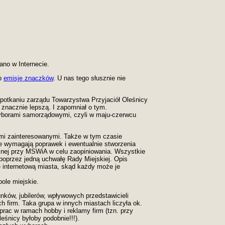
ano w Internecie.
ub
emisję znaczków
. U nas tego słusznie nie
spotkaniu zarządu Towarzystwa Przyjaciół Oleśnicy
znacznie lepszą. I zapomniał o tym.
wyborami samorządowymi, czyli w maju-czerwcu
ami zainteresowanymi. Także w tym czasie
tóre wymagają poprawek i ewentualnie stworzenia
cznej przy MSWiA w celu zaopiniowania. Wszystkie
poprzez jedną uchwałę Rady Miejskiej. Opis
nę internetową miasta, skąd każdy może
je
ole miejskie.
nków, jubilerów, wpływowych przedstawicieli
ch firm. Taka grupa w innych miastach liczyła ok.
prac w ramach hobby i reklamy firm (tzn. przy
eśnicy byłoby podobnie!!!).