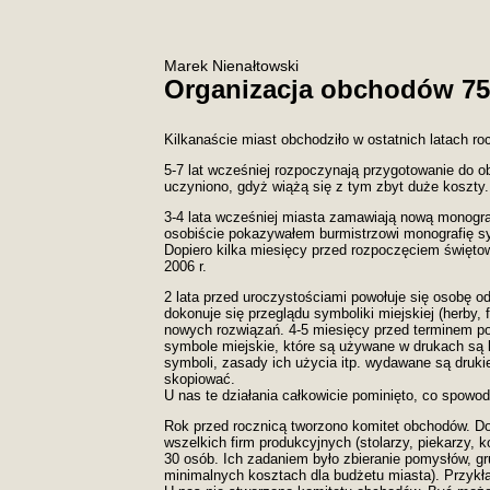
Marek Nienałtowski
Organizacja obchodów 750
Kilkanaście miast obchodziło w ostatnich latach ro
5-7 lat wcześniej
rozpoczynają przygotowanie do o
uczyniono, gdyż wiążą się z tym zbyt duże koszty.
3-4 lata wcześniej
miasta zamawiają nową monografi
osobiście pokazywałem burmistrzowi monografię s
Dopiero kilka miesięcy przed rozpoczęciem święt
2006 r.
2 lata przed uroczystościami powołuje się osobę 
dokonuje się przeglądu symboliki miejskiej (herby, 
nowych rozwiązań. 4-5 miesięcy przed terminem po
symbole miejskie, które są używane w drukach są 
symboli, zasady ich użycia itp. wydawane są druki
skopiować.
U nas te działania całkowicie pominięto, co spowo
Rok przed rocznicą tworzono komitet obchodów. Do 
wszelkich firm produkcyjnych (stolarzy, piekarzy, k
30 osób. Ich zadaniem było zbieranie pomysłów, gru
minimalnych kosztach dla budżetu miasta). Przykł