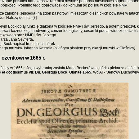
zanie polskich nabożeństw. Nie miał również poparcia oleśnickich superintenden
e polskości. Pomimo tego doprowadził do komunii po polsku w kościele NMP.
 żałobne (epicedia) na zgon pastorów i mieszczan oleśnickich powstałe w latach 1
ór. Należą do nich [7]:
którym Bock objął funkcję diakona w kościele NMP i św. Jerzego, a potem prepozyt, 
ęstwa i kaznodzieja nadworny, cenzor teologiczny, cesarski poeta, wierszopis łacińs
zamkowego oraz NMP i św. Jerzego.
karza Jana Seyfferta.
. Bock napisał tren dla ich córek
rnego muzyka Johanna Kessela (o którym pisałem przy okazji muzyki w Oleśnicy).
ożenkowi w 1665 r.
leśnicy w 1665 r. Jego wybranką została Maria Beckerówna, córka piekarza oleśni
t doctissimus vir. Dn. Georgus Bock, Olsnae 1665
. Wg AI - "Jehowy Duchowny