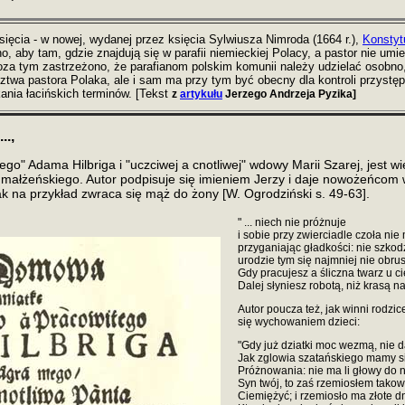
sięcia - w nowej, wydanej przez księcia Sylwiusza Nimroda (1664 r.),
Konstyt
o, aby tam, gdzie znajdują się w parafii niemieckiej Polacy, a pastor nie um
oza tym zastrzeżono, że parafianom polskim komunii należy udzielać osobno,
dztwa pastora Polaka, ale i sam ma przy tym być obecny dla kontroli przyst
ania łacińskich terminów. [Tekst
z
artykułu
Jerzego Andrzeja Pyzika]
.,
tego" Adama Hilbriga i "uczciwej a cnotliwej" wdowy Marii Szarej, jes
 małżeńskiego. Autor podpisuje się imieniem Jerzy i daje nowożeńcom 
 na przykład zwraca się mąż do żony [W. Ogrodziński s. 49-63].
" ... niech nie próżnuje
i sobie przy zwierciadle czoła nie
przyganiając gładkości: nie szkod
urodzie tym się najmniej nie obru
Gdy pracujesz a śliczna twarz u ci
Dalej słyniesz robotą, niż krasą na
Autor poucza też, jak winni rodzic
się wychowaniem dzieci:
"Gdy już dziatki moc wezmą, nie 
Jak zglowia szatańskiego mamy 
Próżnowania: nie ma li głowy do 
Syn twój, to zaś rzemiosłem takow
Ciemiężyć; i rzemiosło ma złote d