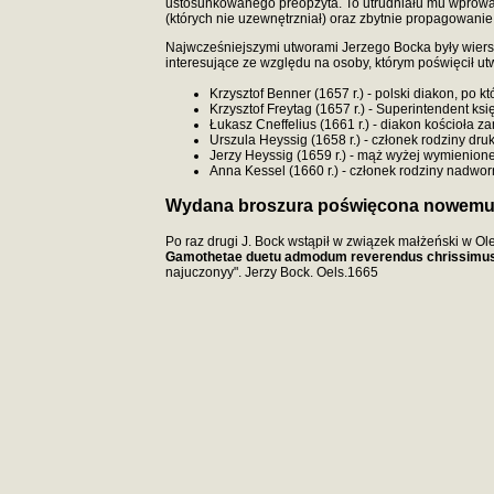
ustosunkowanego preopzyta. To utrudniału mu wprowad
(których nie uzewnętrzniał) oraz zbytnie propagowani
Najwcześniejszymi utworami Jerzego Bocka były wiersze
interesujące ze względu na osoby, którym poświęcił utw
Krzysztof Benner (1657 r.) - polski diakon, po 
Krzysztof Freytag (1657 r.) - Superintendent ksi
Łukasz Cneffelius (1661 r.) - diakon kościoła 
Urszula Heyssig (1658 r.) - członek rodziny dru
Jerzy Heyssig (1659 r.) - mąż wyżej wymienionej
Anna Kessel (1660 r.) - członek rodziny nadwo
Wydana broszura poświęcona nowemu 
Po raz drugi J. Bock wstąpił w związek małżeński w O
Gamothetae duetu admodum reverendus chrissimus e
najuczonyy". Jerzy Bock. Oels.1665