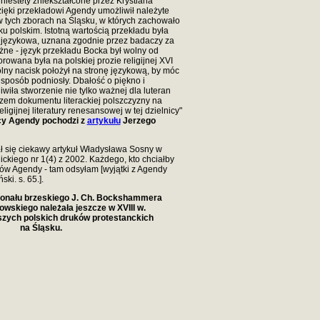
estety zniekształcone przez Krystiana
ięki przekładowi Agendy umożliwił należyte
 tych zborach na Śląsku, w których zachowało
ku polskim. Istotną wartością przekładu była
 i językowa, uznana zgodnie przez badaczy za
ne - język przekładu Bocka był wolny od
wana była na polskiej prozie religijnej XVI
lny nacisk położył na stronę językową, by móc
sposób podniosły. Dbałość o piękno i
wiła stworzenie nie tylko ważnej dla luteran
arazem dokumentu literackiej polszczyzny na
eligijnej literatury renesansowej w tej dzielnicy"
cy Agendy pochodzi z
artykułu
Jerzego
ał się ciekawy artykuł Władysława Sosny w
ckiego nr 1(4) z 2002. Każdego, kto chciałby
ów Agendy - tam odsyłam [wyjątki z Agendy
ki. s. 65.].
jonału brzeskiego J. Ch. Bockshammera
rowskiego należała jeszcze w XVIII w.
jszych polskich druków protestanckich
na Śląsku.