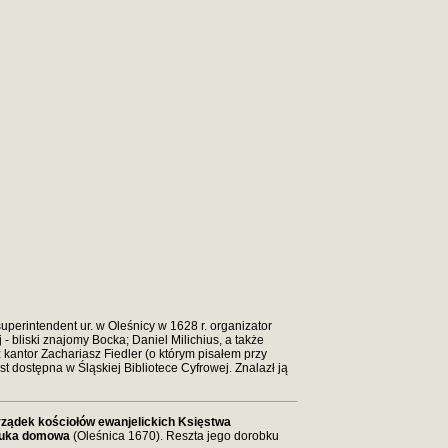
uperintendent ur. w Oleśnicy w 1628 r. organizator
- bliski znajomy Bocka; Daniel Milichius, a także
kantor Zachariasz Fiedler (o którym pisałem przy
est dostępna w Śląskiej Bibliotece Cyfrowej. Znalazł ją
rządek kościołów ewanjelickich Księstwa
uka domowa
(Oleśnica 1670). Reszta jego dorobku