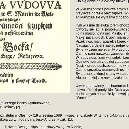
Kto się dowcipnie ćwiczy, niewoli j
W wierszu oprócz pouczających e
przytacza obrazki obyczajowe. W
solidaryzuje się wyraźnie z gospo
Tym właśnie dziewka torem chodz
Otworzy się łabija, pośpiewując s
To na masło, to na ser. Masło, len
Mąkę, jajca, groch, krupy i siana 
Przekrywa, ma pragarek z kopę, k
Nadziać gardziel i natkać pełne ł
By jej w czem nie zganiły przed b
Darm o pani narzeka i zamkiem 
W niebytności zam yka sołek i ko
Domowy jednak złodziej za pase
Nosi, którego postrzec darm o w n
Darmo sprzętów domowych usilnie
By pasterz, z której strony w stado
Ale on indziej z krzewią czuło na 
Utwór zaprawiony jest humorem i s
słowa i środki poetyckie. Druk wy
podpisanych na karcie tytułowej s
"Weceld".
ej" Jerzego Bocka wydrukowanej
 Oleśnicy [2]
azji ślubu w Oleśnicy (19 września 1689 r.) księżnej Elżbiety Wirtemberg-Mömpelg
kojarzył z młoda parą Jerzy Andrzej Pyzik [11].
Dziwne Dwojga złączenie Nawyższego w Niebie,