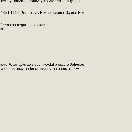
tów. Być może zaszkodziły mu związki z mistykami
651-1664. Pisane były tylko po łacinie. Są one tylko
któremu podlegał jako diakon.
ki.
ckiego. W związku ze ślubem wydał broszurę
Jehouae
 w duecie, mąż nader czcigodny, najpobożniejszy i