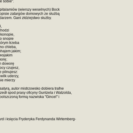
e sobie".
pitalamiów (wierszy weselnych) Bock
 opisie zatargów domowych ze służbą
darzem. Gani złdziejstwo służby.
i,
chodzi
, konopie,
po snopie
tórym trzeba
ono chleba,
uhajem jakim;
dwojakim
morę;
m doworę
ocy czujesz,
 pilnujesz:
 wilk uderzy,
nie mierzy
atyrą, autor mistrzowsko dobiera trafne
szedł spod prasy oficyny Guntzela i Watzolda,
polszczoną formą nazwiska "Gincel" i
ard i księcia Fryderyka Ferdynanda Wirtemberg-