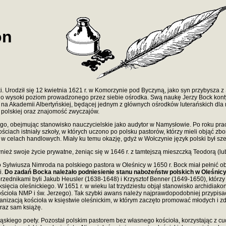
on
ki. Urodził się 12 kwietnia 1621 r. w Komorzynie pod Byczyną, jako syn przybysza
 o wysoki poziom prowadzonego przez siebie ośrodka. Swą naukę Jerzy Bock kont
na Akademii Albertyńskiej, będącej jednym z głównych ośrodków luterańskich dla
y polskiej oraz znajomość zwyczajów.
go, obejmując stanowisko nauczycielskie jako audytor w Namysłowie. Po roku prac
iach istniały szkoły, w których uczono po polsku pastorów, którzy mieli objąć zbo
ski w celach handlowych. Miały ku temu okazję, gdyż w Wołczynie język polski był s
ż swoje życie prywatne, żeniąc się w 1646 r. z tamtejszą mieszczką Teodorą (lub 
 Sylwiusza Nimroda na polskiego pastora w Oleśnicy w 1650 r. Bock miał pełnić obo
i.
Do zadań Bocka należało podniesienie stanu nabożeństw polskich w Oleśnicy, 
zednikami byli Jakub Heusler (1638-1648) i Krzysztof Benner (1649-1650), którzy
ęcia oleśnickiego. W 1651 r. w wieku lat trzydziestu objął stanowisko archidiakon
ścioła NMP i św. Jerzego). Tak szybki awans należy najprawdopodobniej przypisać
anizacją kościoła w księstwie oleśnickim, w którym zaczęto promować młodych i z
oraz sam książę.
śląskiego poety. Pozostał polskim pastorem bez własnego kościoła, korzystając z c