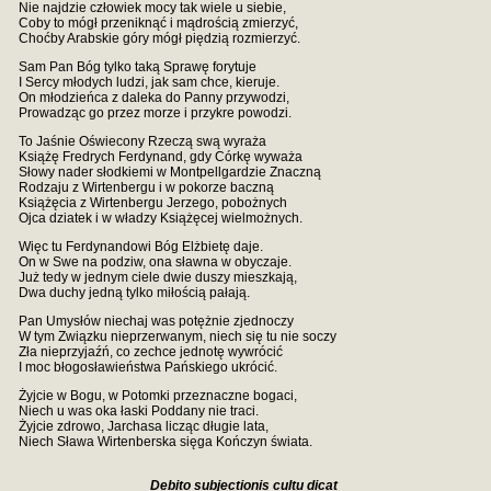
Nie najdzie człowiek mocy tak wiele u siebie,
Coby to mógł przeniknąć i mądrością zmierzyć,
Choćby Arabskie góry mógł piędzią rozmierzyć.
Sam Pan Bóg tylko taką Sprawę forytuje
I Sercy młodych ludzi, jak sam chce, kieruje.
On młodzieńca z daleka do Panny przywodzi,
Prowadząc go przez morze i przykre powodzi.
To Jaśnie Oświecony Rzeczą swą wyraża
Książę Fredrych Ferdynand, gdy Córkę wyważa
Słowy nader słodkiemi w Montpellgardzie Znaczną
Rodzaju z Wirtenbergu i w pokorze baczną
Książęcia z Wirtenbergu Jerzego, pobożnych
Ojca dziatek i w władzy Książęcej wielmożnych.
Więc tu Ferdynandowi Bóg Elżbietę daje.
On w Swe na podziw, ona sławna w obyczaje.
Już tedy w jednym ciele dwie duszy mieszkają,
Dwa duchy jedną tylko miłością pałają.
Pan Umysłów niechaj was potężnie zjednoczy
W tym Związku nieprzerwanym, niech się tu nie soczy
Zła nieprzyjaźń, co zechce jednotę wywrócić
I moc błogosławieństwa Pańskiego ukrócić.
Żyjcie w Bogu, w Potomki przeznaczne bogaci,
Niech u was oka łaski Poddany nie traci.
Żyjcie zdrowo, Jarchasa licząc długie lata,
Niech Sława Wirtenberska sięga Kończyn świata.
Debito subjectionis cultu dicat