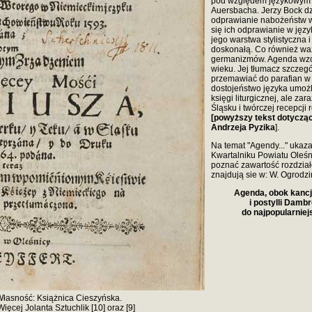
pod względem językowym ni
Auersbacha. Jerzy Bock dz
odprawianie nabożeństw w
się ich odprawianie w języ
jego warstwa stylistyczna
doskonałą. Co również waż
germanizmów. Agenda wzoro
wieku. Jej tłumacz szczegó
przemawiać do parafian w 
dostojeństwo języka umożli
księgi liturgicznej, ale z
Śląsku i twórczej recepcji r
[powyższy tekst dotyczą
Andrzeja Pyzika
].
Na temat "Agendy..." ukaz
Kwartalniku Powiatu Oleśni
poznać zawartość rozdział
znajdują sie w: W. Ogrodzińs
Agenda, obok kanc
i postylli Damb
do najpopularnie
Własność: Książnica Cieszyńska.
ięcej Jolanta Sztuchlik [10] oraz [9]