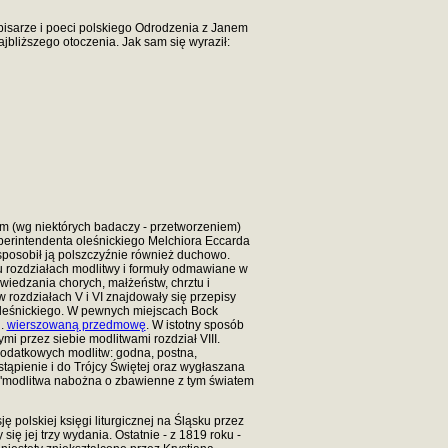
pisarze i poeci polskiego Odrodzenia z Janem
jbliższego otoczenia. Jak sam się wyraził:
m (wg niektórych badaczy - przetworzeniem)
erintendenta oleśnickiego Melchiora Eccarda
ysposobił ją polszczyźnie również duchowo.
u rozdziałach modlitwy i formuły odmawiane w
wiedzania chorych, małżeństw, chrztu i
w rozdziałach V i VI znajdowały się przepisy
oleśnickiego. W pewnych miejscach Bock
n.
wierszowaną przedmowę
. W istotny sposób
i przez siebie modlitwami rozdział VIII.
dodatkowych modlitw: godna, postna,
tąpienie i do Trójcy Świętej oraz wygłaszana
modlitwa nabożna o zbawienne z tym światem
ę polskiej księgi liturgicznej na Śląsku przez
się jej trzy wydania. Ostatnie - z 1819 roku -