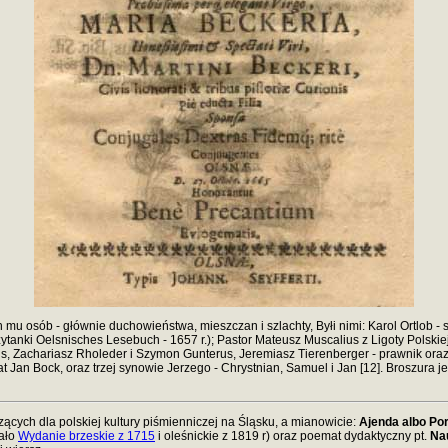
mu osób - głównie duchowieństwa, mieszczan i szlachty, Byłi nimi: Karol Ortlob - s
ytanki Oelsnisches Lesebuch - 1657 r.); Pastor Mateusz Muscalius z Ligoty Polskiej 
s, Zachariasz Rholeder i Szymon Gunterus, Jeremiasz Tierenberger - prawnik oraz 
rat Jan Bock, oraz trzej synowie Jerzego - Chrystnian, Samuel i Jan [12]. Broszura j
ących dla polskiej kultury piśmienniczej na Śląsku, a mianowicie:
Ajenda albo Po
iało
Wydanie brzeskie z 1715
i oleśnickie z 1819 r) oraz poemat dydaktyczny pt.
Na