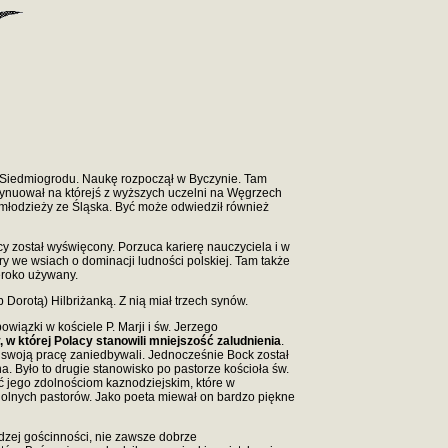
 z Siedmiogrodu. Naukę rozpoczął w Byczynie. Tam
ynuował na którejś z wyższych uczelni na Węgrzech
 młodzieży ze Śląska. Być może odwiedził również
y został wyświęcony. Porzuca karierę nauczyciela i w
ry we wsiach o dominacji ludności polskiej. Tam także
zeroko używany.
Dorotą) Hilbriżanką. Z nią miał trzech synów.
wiązki w kościele P. Marji i św. Jerzego
w której Polacy stanowili mniejszość zaludnienia
.
 swoją pracę zaniedbywali. Jednocześnie Bock został
a. Było to drugie stanowisko po pastorze kościoła św.
 jego zdolnościom kaznodziejskim, które w
dolnych pastorów. Jako poeta miewał on bardzo piękne
udzej gościnności, nie zawsze dobrze