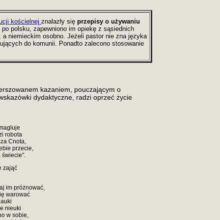
ucji kościelnej
znalazły się
przepisy o używaniu
ie po polsku, zapewniono im opiekę z sąsiednich
 a niemieckim osobno. Jeżeli pastor nie zna języka
ępujących do komunii. Ponadto zalecono stosowanie
t wierszowanem kazaniem, pouczającym o
wskazówki dydaktyczne, radzi oprzeć życie
 magluje
zi robota
sza Cnota,
ebie przecie,
 świecie".
e zająć
daj im próżnować,
się warować
nauki
e nieuki
no w sobie,