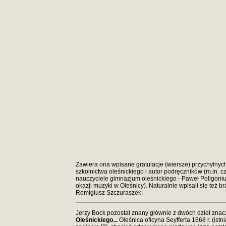
Zawiera ona wpisane gratulacje (wiersze) przychylnych 
szkolnictwa oleśnickiego i autor podręczników (m.in. cz
nauczyciele gimnazjum oleśnickiego - Paweł Poligoniu
okazji muzyki w Oleśnicy). Naturalnie wpisali się też b
Remigiusz Szczuraszek.
Jerzy Bock pozostał znany głównie z dwóch dzieł znacz
Oleśnickiego...
Oleśnica oficyna Seyfferta 1668 r. (istn