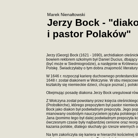
Marek Nienałtowski
Jerzy Bock - "diak
i pastor Polaków"
Jerzy (Georg) Bock (1621 - 1690), archidiakon oleśnic
bowiem rektorem szkolnym był Daniel Ducius, dbający
(być może w Siedmiogrodzie), a następnie w Królewcu 
Polskę. Świadczyłaby o tym dobra znajomość literatur
W 1646 r. rozpoczął karierę duchownego protestanckie
1648 r. został diakonem w Wołczynie. W obu miejscowośc
kształciły się niemieckie dzieci, chcące poznać j. pol
Obejmując posadę diakona Jerzy Bock uregulował równie
Z Wołczyna został powołany przez księcia oleśnickiego
(Probstkirche), którego prepozytem był pastor niemieck
Bock jako diakon był podwładnym prepozyta. Jego popr
mianowany osobistym nauczycielem języka polskiego ksi
Jana (pomimo tego był dalej podwładnym prepozyta ko
ówczesnym czasie były najbardziej cenione oraz reorg
kazania polskie, dlatego słuchały go rzesze wiernych 
Na tym zakończyła się kariera w hierarchii kościelnej 