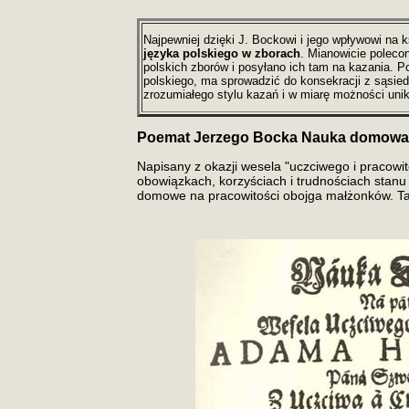
Najpewniej dzięki J. Bockowi i jego wpływowi na k
języka polskiego w zborach
. Mianowicie polecon
polskich zborów i posyłano ich tam na kazania. P
polskiego, ma sprowadzić do konsekracji z sąsie
zrozumiałego stylu kazań i w miarę możności unik
Poemat Jerzego Bocka Nauka domowa..
Napisany z okazji wesela "uczciwego i pracowi
obowiązkach, korzyściach i trudnościach stanu
domowe na pracowitości obojga małżonków. Tak