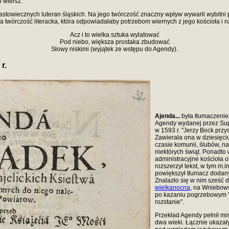
 wiersz.
astowiecznych luteran śląskich. Na jego twórczość znaczny wpływ wywarli wybitni 
wórczość literacka, która odpowiadałaby potrzebom wiernych z jego kościoła i na
Acz i to wielka sztuka wylatować
Pod niebo, większa prostaka zbudować
Słowy niskimi (wyjątek ze wstępu do Agendy).
r.
Ajenda...
była tłumaczenie
Agendy wydanej przez Sup
w 1593 r. "Jerzy Bock prz
Zawierała ona w dziesięci
czasie komunii, ślubów, na
niektórych świąt. Ponadto 
administracyjne kościoła 
rozszerzył tekst, w tym m.i
powiększył tłumacz dodanym
Znalazło się w nim sześć 
wielkanocna
, na Wniebows
po kazaniu pogrzebowym "
rozstanie".
Przekład Agendy pełnił misj
dwa wieki. Łącznie ukazały 