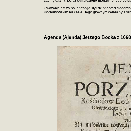
zaginęła [2], chociaż odnaleziono niedawno jego polski
Uważany jest za najlepszego stylistę spośród siedemn
Kochanowskim na czele. Jego głównym celem była taka t
Agenda (Ajenda) Jerzego Bocka z 1668 