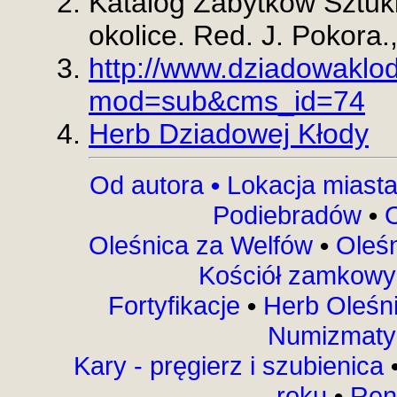
Katalog Zabytków Sztuki
okolice. Red. J. Pokora
http://www.dziadowaklod
mod=sub&cms_id=74
Herb Dziadowej Kłody
Od autora
•
Lokacja miast
Podiebradów
•
Oleśnica za Welfów
•
Oleśn
Kościół zamkow
Fortyfikacje
•
Herb Oleśn
Numizmaty
Kary - pręgierz i szubienica
roku
•
Ren