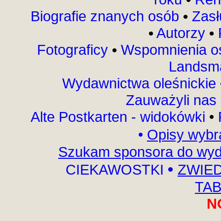
Biografie znanych osób
•
Zasł
•
Autorzy
•
Fotograficy
•
Wspomnienia o
Landsma
Wydawnictwa oleśnickie
Zauważyli nas
Alte Postkarten - widokówki
•
•
Opisy wybr
Szukam sponsora do wyda
•
CIEKAWOSTKI
ZWIED
TAB
N