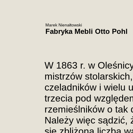
Marek Nienałtowski
Fabryka Mebli Otto Pohl
W 1863 r. w Oleśnic
mistrzów stolarskich
czeladników i wielu u
trzecia pod względe
rzemieślników o tak d
Należy więc sądzić,
się zbliżona liczba w