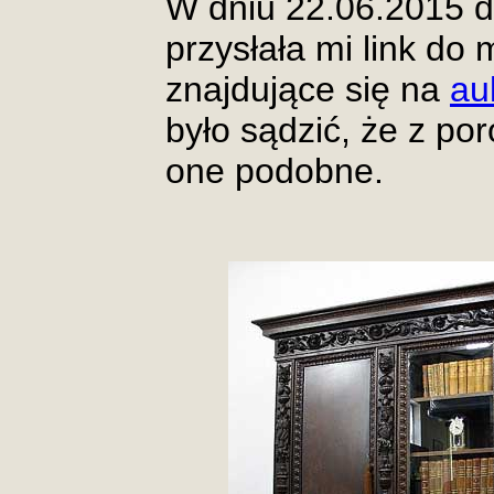
W dniu 22.06.2015 d
przysłała mi link do 
znajdujące się na
au
było sądzić, że z po
one podobne.