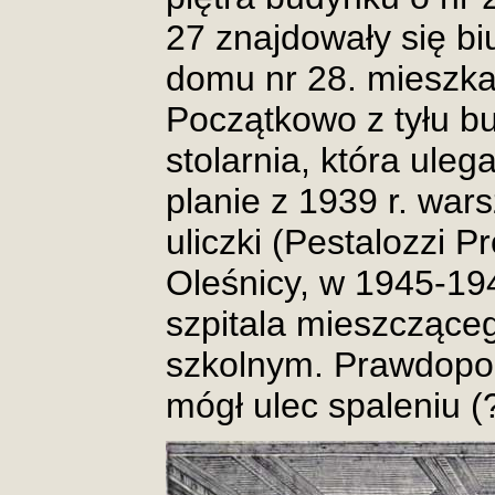
27 znajdowały się bi
domu nr 28. mieszkał 
Początkowo z tyłu b
stolarnia, która uleg
planie z 1939 r. wars
uliczki (Pestalozzi 
Oleśnicy, w 1945-19
szpitala mieszczące
szkolnym. Prawdop
mógł ulec spaleniu (?)