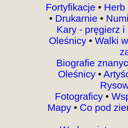
Fortyfikacje
•
Herb 
•
Drukarnie
•
Numi
Kary - pręgierz 
Oleśnicy
•
Walki 
z
Biografie znany
Oleśnicy
•
Artyś
Rysow
Fotograficy
•
Wsp
Mapy
•
Co pod zi