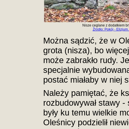
Nisze ceglane z dodatkiem bry
Źródło: Pokój - Elizjum
Można sądzić, że w Ole
grota (nisza), bo więce
może zabrakło rudy. Jeś
specjalnie wybudowana 
postać miałaby w niej 
Należy pamiętać, że k
rozbudowywał stawy - 
były ku temu wielkie mo
Oleśnicy podzielił niew