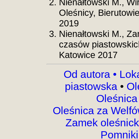
Nienałtowski M., Wi
Oleśnicy, Bierutowi
2019
Nienałtowski M., Z
czasów piastowskic
Katowice 2017
Od autora •
Lok
piastowska
•
Ol
Oleśnica
Oleśnica za Welf
Zamek oleśnic
Pomnik