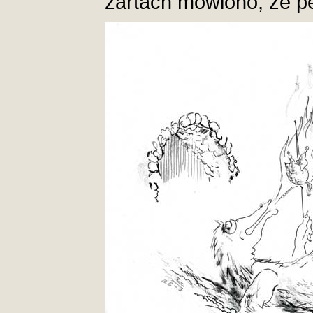
żartach mówiono, że p