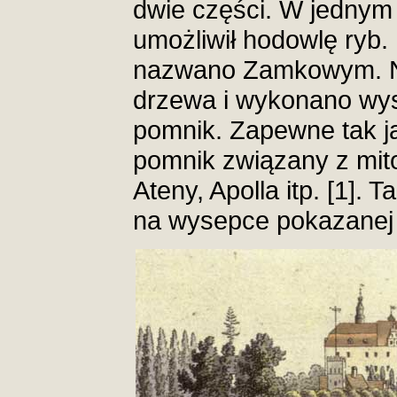
dwie części. W jedny
umożliwił hodowlę ryb
nazwano Zamkowym. N
drzewa i wykonano wys
pomnik. Zapewne tak j
pomnik związany z mito
Ateny, Apolla itp. [1]. 
na wysepce pokazanej 