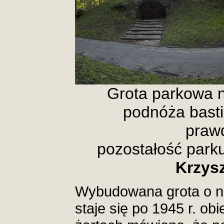
Grota parkowa n
podnóża bast
praw
pozostałość parku
Krzys
Wybudowana grota o n
staje się po 1945 r. o