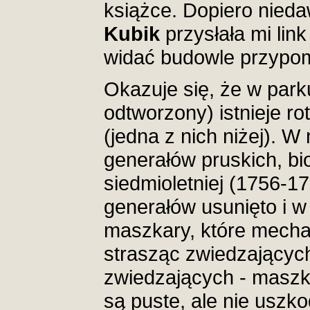
książce. Dopiero nied
Kubik
przysłała mi link
widać budowle przypom
Okazuje się, że w park
odtworzony) istnieje r
(jedna z nich niżej). W
generałów pruskich, bi
siedmioletniej (1756-1
generałów usunięto i 
maszkary, które mecha
strasząc zwiedzających
zwiedzających - maszka
są puste, ale nie uszk