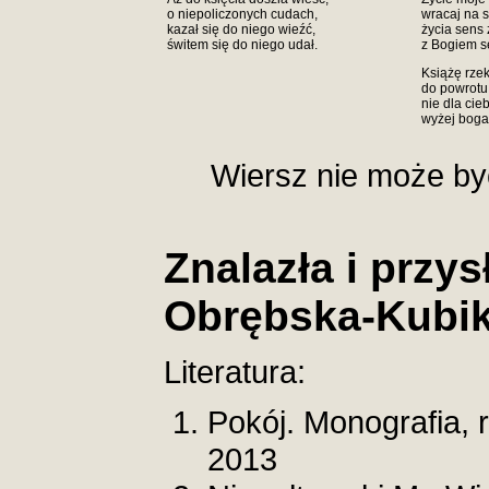
o niepoliczonych cudach,
wracaj na 
kazał się do niego wieźć,
życia sens 
świtem się do niego udał.
z Bogiem s
Książę rzek
do powrotu
nie dla cie
wyżej boga
Wiersz nie może by
Znalazła i przys
Obrębska-Kubi
Literatura:
Pokój. Monografia, 
2013