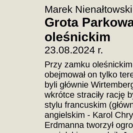
Marek Nienałtowski
Grota Parkow
oleśnickim
23.08.2024 r.
Przy zamku oleśnickim
obejmował on tylko te
byli głównie Wirtember
wkrótce straciły rację b
stylu francuskim (główn
angielskim - Karol Chr
Erdmanna tworzył ogrod