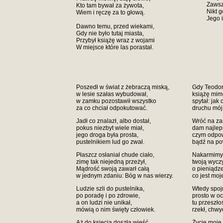
Zawsze
Kto tam bywał za żywota,
Nikt g
Wiem i ręczę za to głową.
Jego 
Dawno temu, przed wiekami,
Gdy nie było tutaj miasta,
Przybył książę wraz z wojami
W miejsce które las porastał.
Poszedł w świat z żebraczą miską,
Gdy Teodor
w lesie szałas wybudował,
książę mimo
w zamku pozostawił wszystko
spytał: ja
za co chciał odpokutować.
druchu mój
Jadł co znalazł, albo dostał,
Wróć na za
pokus niezbyt wiele miał,
dam najlep
jego droga była prosta,
czym odpow
pustelnikiem lud go zwał.
bądź na po
Płaszcz osłaniał chude ciało,
Nakarmimy c
zimę tak niejedną przeżył,
twoją wycz
Mądrość swoją zawarł całą
o pieniądze
w jednym zdaniu: Bóg w nas wierzy.
co jest moje
Ludzie szli do pustelnika,
Wtedy spoj
po poradę i po zdrowie,
prosto w oc
a on ludzi nie unikał,
tu przeszło
mówią o nim święty człowiek.
rzekł, chwy
Aż do księcia doszła wieść,
Życie moje 