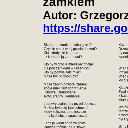
zamkiem
Autor: Grzegor
https://share.
Skąd pod zamkiem taka grota?
Kazał
Czy się smok w tej grocie chował?
Drzew
Kto i kiedy się kłopotał
by na
i z kamieni ją zbudował?
zamek
Kto by w grocie mieszkać chciał
tuż pod zamkiem w Oleśnicy?
Władz
Kto by pomysł taki miał?
Innym
Może byli to zbójnicy?
Więc 
kto z
Może zanim powstał zamek,
Książ
zbóje mieli tam schronienie,
Zwał 
i chowali zrabowane
z każd
złoto, srebro i kamienie.
który 
Lub zwyczajnie, by przed deszczem
Wojów
Można było się tam schować,
tarcze
kiedy księżna, albo jeszcze
a wśr
inny ktoś chciał spacerować.
był i 
Lecz ja wiem co to za grota.
Silny 
Prawdę mówię, daję słowo,