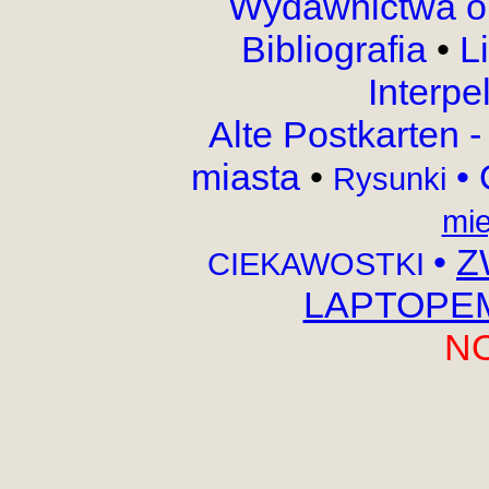
Wydawnictwa o
Bibliografia
•
L
Interpe
Alte Postkarten 
miasta
•
•
Rysunki
mie
•
Z
CIEKAWOSTKI
LAPTOPEM,
N