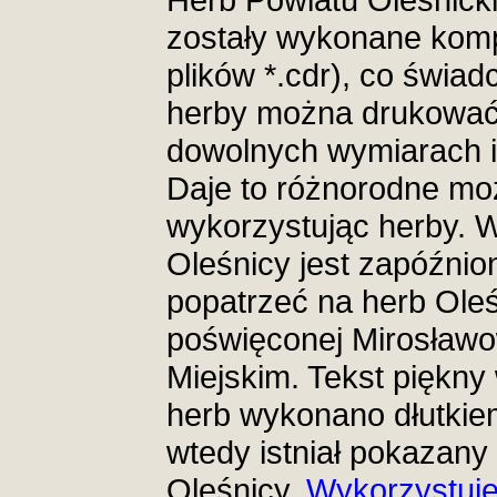
zostały wykonane komp
plików *.cdr), co świad
herby można drukować 
dowolnych wymiarach i
Daje to różnorodne moż
wykorzystując herby. 
Oleśnicy jest zapóźnio
popatrzeć na herb Oleś
poświęconej Mirosławo
Miejskim. Tekst piękn
herb wykonano dłutkiem
wtedy istniał pokazan
Oleśnicy.
Wykorzystuje