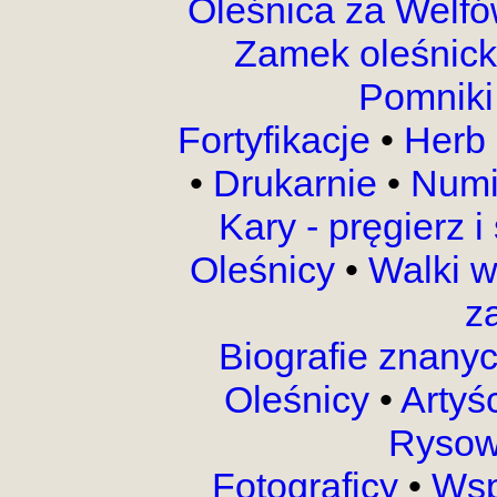
Oleśnica za Welf
Zamek oleśnic
Pomnik
Fortyfikacje
•
Herb 
•
Drukarnie
•
Numi
Kary - pręgierz 
Oleśnicy
•
Walki 
z
Biografie znany
Oleśnicy
•
Artyś
Rysow
Fotograficy
•
Wsp