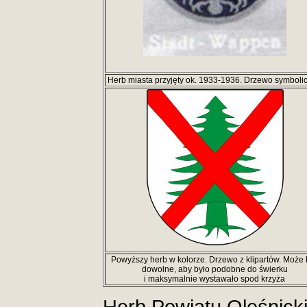
Herb miasta przyjęty ok. 1933-1936. Drzewo symboli
Powyższy herb w kolorze. Drzewo z klipartów. Może 
dowolne, aby było podobne do świerku
i maksymalnie wystawało spod krzyża
Herb Powiatu Oleśnicki