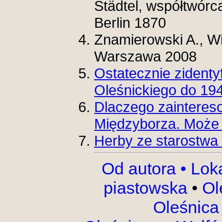
Städtel, współtwórc
Berlin 1870
Znamierowski A., Wi
Warszawa 2008
Ostatecznie zident
Oleśnickiego do 19
Dlaczego zainteres
Międzyborza. Może 
Herby ze starostwa 
Od autora •
Lok
piastowska
•
Ol
Oleśnica