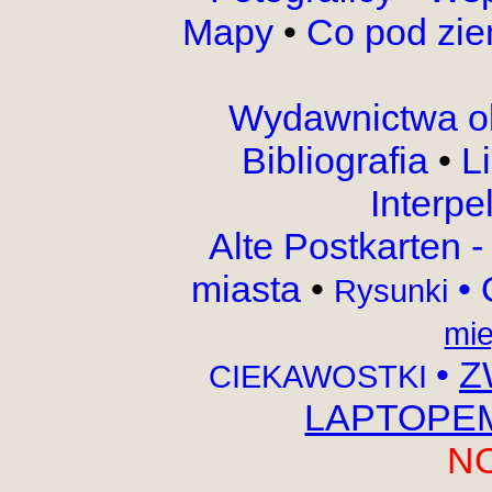
Mapy
•
Co pod zi
Wydawnictwa o
Bibliografia
•
L
Interpe
Alte Postkarten 
miasta
•
•
Rysunki
mie
•
Z
CIEKAWOSTKI
LAPTOPEM,
N