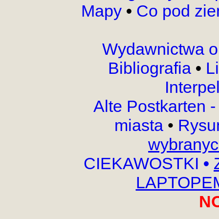
Mapy
•
Co pod zi
Wydawnictwa o
Bibliografia
•
L
Interpe
Alte Postkarten 
miasta
•
Rysu
wybranyc
CIEKAWOSTKI
•
LAPTOPEM,
N