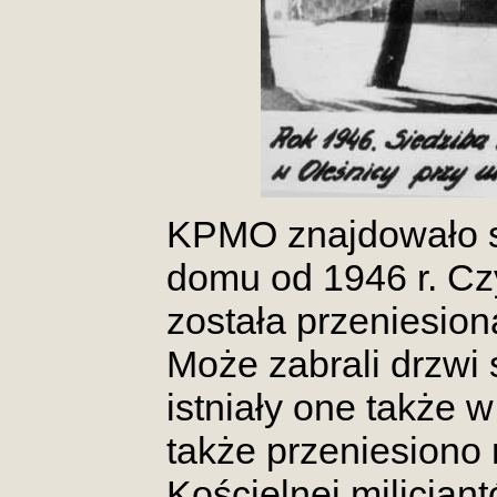
KPMO znajdowało s
domu od 1946 r. C
została przeniesiona
Może zabrali drzwi 
istniały one także 
także przeniesiono 
Kościelnej milicjan