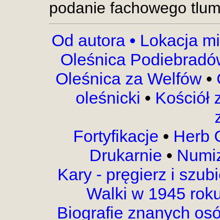
podanie fachowego tlum
Od autora
•
Lokacja mi
Oleśnica Podiebrad
Oleśnica za Welfów
•
oleśnicki
•
Kościół
Fortyfikacje
•
Herb 
Drukarnie
•
Numi
Kary - pręgierz i szub
Walki w 1945 rok
Biografie znanych os