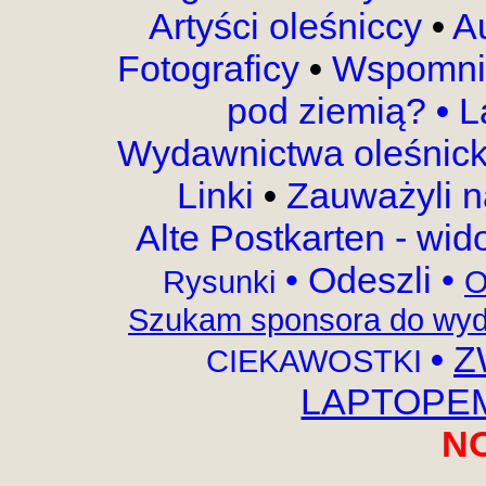
Artyści oleśniccy
•
A
Fotograficy
•
Wspomni
pod ziemią?
•
L
Wydawnictwa oleśnic
Linki
•
Zauważyli 
Alte Postkarten - wi
•
Odeszli
•
Rysunki
O
Szukam sponsora do wyda
•
Z
CIEKAWOSTKI
LAPTOPEM,
N