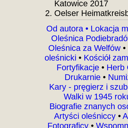
Katowice 2017
Oelser Heimatkreisb
Od autora •
Lokacja m
Oleśnica Podiebrad
Oleśnica za Welfów
•
oleśnicki
•
Kościół za
Fortyfikacje
•
Herb 
Drukarnie
•
Numi
Kary - pręgierz i szu
Walki w 1945 ro
Biografie znanych o
Artyści oleśniccy
•
A
Fotograficy
•
Wspomni