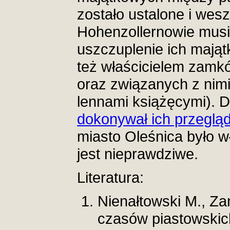
zostało ustalone i wes
Hohenzollernowie musie
uszczuplenie ich majątk
też właścicielem zamkó
oraz związanych z nim
lennami książęcymi). D
dokonywał ich przeglą
miasto Oleśnica było 
jest nieprawdziwe.
Literatura:
Nienałtowski M., Z
czasów piastowskic