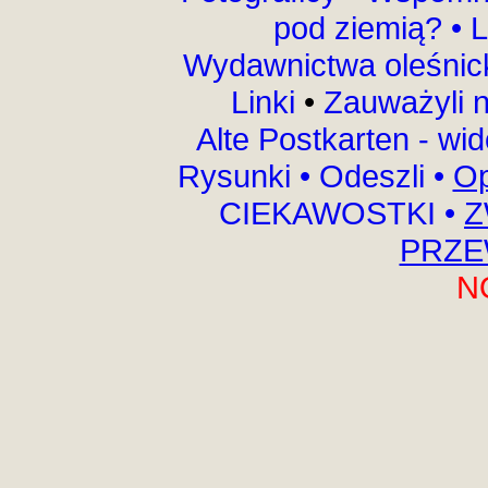
pod ziemią?
•
L
Wydawnictwa oleśnic
Linki
•
Zauważyli 
Alte Postkarten - wi
Rysunki
•
Odeszli
•
Op
CIEKAWOSTKI
•
Z
PRZE
N