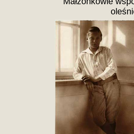
Małżonkowie wspó
oleśn