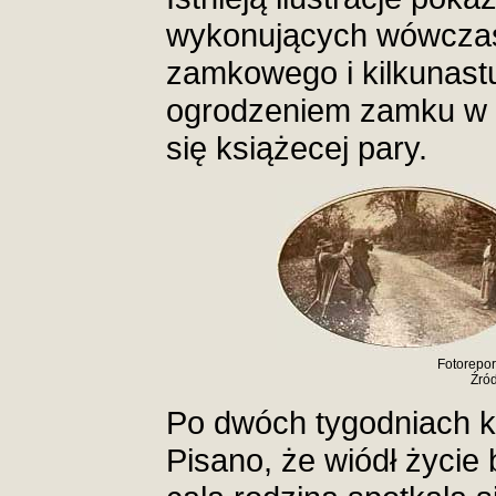
wykonujących wówczas 
zamkowego i kilkunast
ogrodzeniem zamku w 
się książecej pary.
Fotorepor
Źród
Po dwóch tygodniach ks
Pisano, że wiódł życie