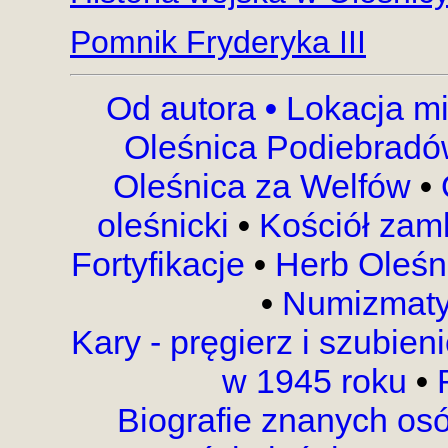
Pomnik Fryderyka III
Od autora
•
Lokacja mi
Oleśnica Podiebrad
Oleśnica za Welfów
•
oleśnicki
•
Kościół za
Fortyfikacje
•
Herb Oleśn
•
Numizmat
Kary - pręgierz i szubien
w 1945 roku
•
R
Biografie znanych os