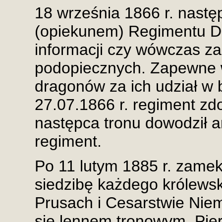
18 września 1866 r. nastę
(opiekunem) Regimentu Dr
informacji czy wówczas za
podopiecznych. Zapewne w
dragonów za ich udział w 
27.07.1866 r. regiment zdo
następca tronu dowodził ar
regiment.
Po 11 lutym 1885 r. zamek
siedzibę każdego królews
Prusach i Cesarstwie Niem
się lennem tronowym. Pie