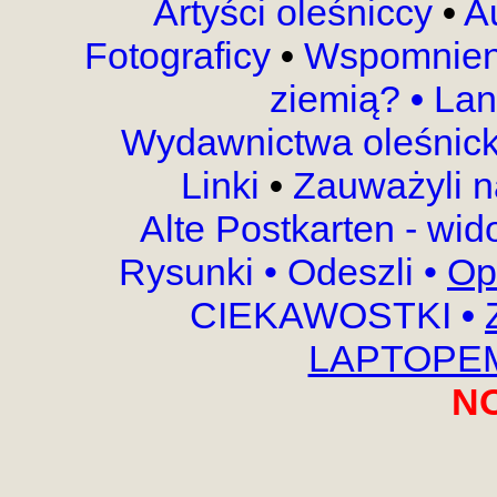
Artyści oleśniccy
•
A
Fotograficy
•
Wspomnien
ziemią?
•
Lan
Wydawnictwa oleśnic
Linki
•
Zauważyli 
Alte Postkarten - wi
Rysunki
•
Odeszli
•
Op
CIEKAWOSTKI
•
LAPTOPEM,
N