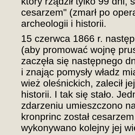
który rządził tylko 99 dni
cesarzem" (zmarł po opera
archeologii i historii.
15 czerwca 1866 r. następ
(aby promować wojnę prusk
zaczęła się następnego dn
i znając pomysły władz mi
wież oleśnickich, zalecił 
historii. I tak się stało. 
zdarzeniu umieszczono na
kronprinc został cesarze
wykonywano kolejny jej wi