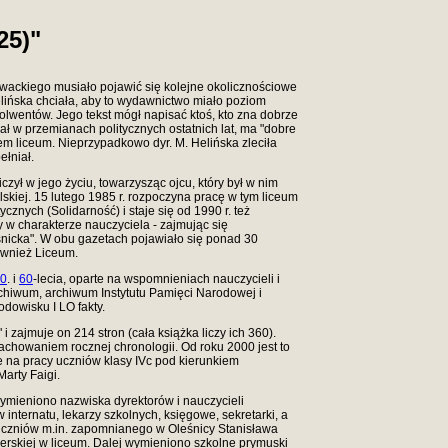
25)"
owackiego
musiało pojawić się kolejne okolicznościowe
elińska
chciała, aby to wydawnictwo miało poziom
olwentów. Jego tekst mógł napisać ktoś, kto zna dobrze
ał w przemianach politycznych ostatnich lat, ma "dobre
tem liceum. Nieprzypadkowo dyr. M. Helińska zleciła
ełniał.
czył w jego życiu, towarzysząc ojcu, który był w nim
lskiej. 15 lutego 1985 r. rozpoczyna pracę w tym liceum
ycznych (Solidarność) i staje się od 1990 r. też
y w charakterze nauczyciela - zajmując się
icka". W obu gazetach pojawiało się ponad 30
ównież Liceum.
0
. i
60
-lecia,
oparte na wspomnieniach nauczycieli i
rchiwum, archiwum Instytutu Pamięci Narodowej i
dowisku I LO fakty.
i zajmuje on 214 stron (cała książka liczy ich 360).
achowaniem rocznej chronologii. Od roku 2000 jest to
e na pracy uczniów klasy IVc pod kierunkiem
Marty Faigi.
 wymieniono nazwiska dyrektorów i nauczycieli
ternatu, lekarzy szkolnych, księgowe, sekretarki, a
uczniów m.in. zapomnianego w Oleśnicy Stanisława
cerskiej w liceum. Dalej wymieniono szkolne prymuski