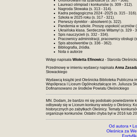
Uhonorowani na sztandarze (s. 307 - 308).
Laureaci olimpiad i konkursów (s. 309 - 312).
Nagroda Słowaka (s. 313 - 314).
Kadra pedagogiczna 2024 -2025 (s. 315 - 316).
Szkoła w 2025 roku (s. 317 - 321).
Pierwszy dyrektor - absolwent (s. 322).
Pandemia w szkole. Proszę uspokoić uczniów (s
Ukraińska klasa. Serdecznie Witamy! (s. 329 - 3
Spis nauczycieli (s. 332 - 334).
Pracownicy administracji, pracownicy obsługi (s
Spis absolwentów (s. 336 - 362).
Bibliografia, źródła.
Nota o autorze
Wstęp napisała
Wioletta Efinowicz
- Starosta Oleśnick
Przedmowę w imieniu wydawcy napisała
Anna Zasad
Słowackiego
Wydawcą książki jest Oleśnicka Biblioteka Publiczna im
Współpraca I Liceum Ogólnokształcące im. Juliusza S
Dofinansowano ze środków Powiatu Oleśnickiego
MN. Dodam, że bardzo mi się podobało powiedzenie któ
odbywały się w Liceum konkursy wiedzy o Oleśnicy. Ko
historycznych po zabytkach Oleśnicy. Tematy konkursów o
organizuje konkursów. Ostatni chyba był w 2016 lub 20
Od autora •
Lo
Oleśnica za We
Fortyfi