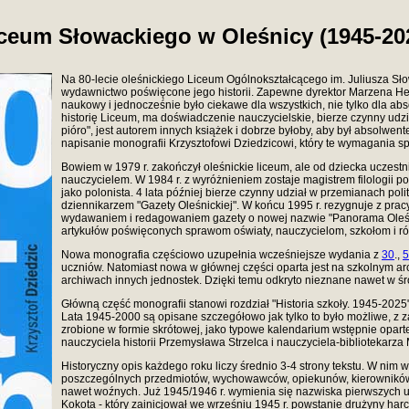
ceum Słowackiego w Oleśnicy (1945-20
Na 80-lecie oleśnickiego
Liceum Ogólnokształcącego im. Juliusza Sł
wydawnictwo poświęcone jego historii. Zapewne dyrektor Marzena H
naukowy i jednocześnie było ciekawe dla wszystkich, nie tylko dla abs
historię Liceum, ma doświadczenie nauczycielskie, bierze czynny udzi
pióro", jest autorem innych książek i dobrze byłoby, aby był absolwen
napisanie monografii Krzysztofowi Dziedzicowi, który te wymagania sp
Bowiem w 1979 r. zakończył oleśnickie liceum, ale od dziecka uczestni
nauczycielem. W 1984 r. z wyróżnieniem zostaje magistrem filologii po
jako polonista. 4 lata później bierze czynny udział w przemianach polit
dziennikarzem "Gazety Oleśnickiej". W końcu 1995 r. rezygnuje z prac
wydawaniem i redagowaniem gazety o nowej nazwie "Panorama Oleśn
artykułów poświęconych sprawom oświaty, nauczycielom, szkołom i r
Nowa monografia częściowo uzupełnia wcześniejsze wydania z
30
.,
5
uczniów. Natomiast nowa w głównej części oparta jest na szkolnym a
archiwach innych jednostek. Dzięki temu odkryto nieznane nawet w śro
Główną część monografii stanowi rozdział "Historia szkoły. 1945-2025" 
Lata 1945-2000 są opisane szczegółowo jak tylko to było możliwe, z z
zrobione w formie skrótowej, jako typowe kalendarium wstępnie opart
nauczyciela historii Przemysława Strzelca i nauczyciela-bibliotekarza 
Historyczny opis każdego roku liczy średnio 3-4 strony tekstu. W nim
poszczególnych przedmiotów, wychowawców, opiekunów, kierowników in
nawet woźnych. Już 1945/1946 r. wymienia się nazwiska pierwszych 
Kokota - który zainicjował we wrześniu 1945 r. powstanie drużyny har