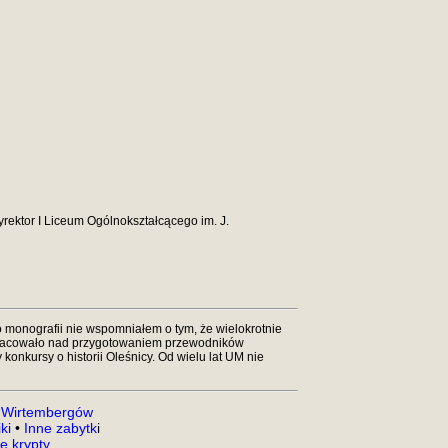
yrektor I Liceum Ogólnokształcącego im. J.
 monografii nie wspomniałem o tym, że wielokrotnie
o pracowało nad przygotowaniem przewodników
konkursy o historii Oleśnicy. Od wielu lat UM nie
 Wirtembergów
ki
•
Inne zabytk
i
e krypty