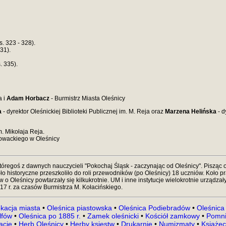
. 323 - 328).
31).
. 335).
a i
Adam Horbacz
- Burmistrz Miasta Oleśnicy
a
- dyrektor Oleśnickiej Biblioteki Publicznej im. M. Reja oraz
Marzena Helińska
- d
. Mikołaja Reja.
łowackiego w Oleśnicy
regoś z dawnych nauczycieli "Pokochaj Śląsk - zaczynając od Oleśnicy". Pisząc o
ło historyczne przeszkoliło do roli przewodników (po Oleśnicy) 18 uczniów. Koł
 Oleśnicy powtarzały się kilkukrotnie. UM i inne instytucje wielokrotnie urządzały 
17 r. za czasów Burmistrza M. Kołacińskiego.
kacja miasta
•
Oleśnica piastowska
•
Oleśnica Podiebradów
•
Oleśnica
lfów
•
Oleśnica po 1885 r.
•
Zamek oleśnicki
•
Kościół zamkowy
•
Pomni
kacje
•
Herb Oleśnicy
•
Herby księstw
•
Drukarnie
•
Numizmaty
•
Książęc