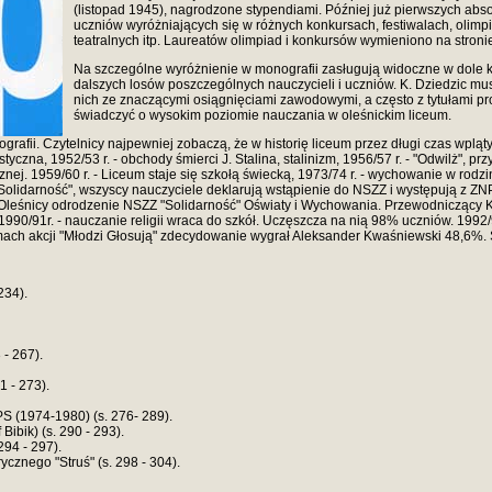
(listopad 1945), nagrodzone stypendiami. Później już pierwszych abs
uczniów wyróżniających się w różnych konkursach, festiwalach, olimpi
teatralnych itp. Laureatów olimpiad i konkursów wymieniono na stron
Na szczególne wyróżnienie w monografii zasługują widoczne w dole k
dalszych losów poszczególnych nauczycieli i uczniów. K. Dziedzic mus
nich ze znaczącymi osiągnięciami zawodowymi, a często z tytułami pr
świadczyć o wysokim poziomie nauczania w oleśnickim liceum.
ografii. Czytelnicy najpewniej zobaczą, że w historię liceum przez długi czas wpląt
yczna, 1952/53 r. - obchody śmierci J. Stalina, stalinizm, 1956/57 r. - "Odwilż", prz
ej. 1959/60 r. - Liceum staje się szkołą świecką, 1973/74 r. - wychowanie w rodzini
arność", wszyscy nauczyciele deklarują wstąpienie do NSZZ i występują z ZNP. 
 Oleśnicy odrodzenie NSZZ "Solidarność" Oświaty i Wychowania. Przewodniczący K
990/91r. - nauczanie religii wraca do szkół. Uczęszcza na nią 98% uczniów. 1992/9
ach akcji "Młodzi Głosują" zdecydowanie wygrał Aleksander Kwaśniewski 48,6%. Szer
234).
 - 267).
1 - 273).
PS (1974-1980) (s. 276- 289).
ibik) (s. 290 - 293).
294 - 297).
ycznego "Struś" (s. 298 - 304).