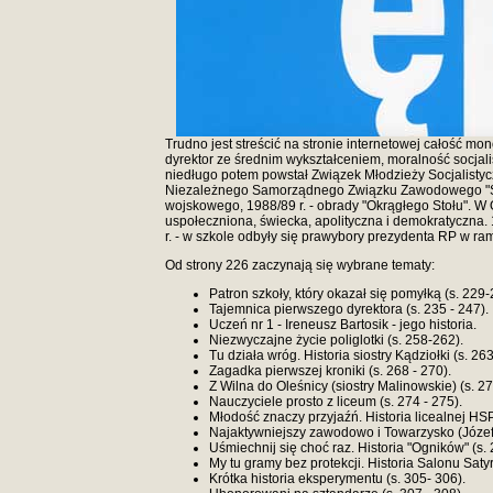
Trudno jest streścić na stronie internetowej całość mon
dyrektor ze średnim wykształceniem, moralność socjalist
niedługo potem powstał Związek Młodzieży Socjalistyczn
Niezależnego Samorządnego Związku Zawodowego "Solid
wojskowego, 1988/89 r. - obrady "Okrągłego Stołu". W
uspołeczniona, świecka, apolityczna i demokratyczna. 1
r. - w szkole odbyły się prawybory prezydenta RP w ram
Od strony 226 zaczynają się wybrane tematy:
Patron szkoły, który okazał się pomyłką (s. 229-
Tajemnica pierwszego dyrektora (s. 235 - 247).
Uczeń nr 1 - Ireneusz Bartosik - jego historia.
Niezwyczajne życie poliglotki (s. 258-262).
Tu działa wróg. Historia siostry Kądziołki (s. 263
Zagadka pierwszej kroniki (s. 268 - 270).
Z Wilna do Oleśnicy (siostry Malinowskie) (s. 27
Nauczyciele prosto z liceum (s. 274 - 275).
Młodość znaczy przyjaźń. Historia licealnej HS
Najaktywniejszy zawodowo i Towarzysko (Józef B
Uśmiechnij się choć raz. Historia "Ogników" (s. 
My tu gramy bez protekcji. Historia Salonu Satyr
Krótka historia eksperymentu (s. 305- 306).