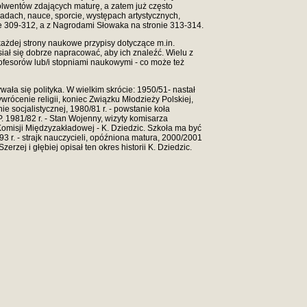
olwentów zdających maturę, a zatem już często
adach, nauce, sporcie, występach artystycznych,
ie 309-312, a z Nagrodami Słowaka na stronie 313-314.
ażdej strony naukowe przypisy dotyczące m.in.
iał się dobrze napracować, aby ich znaleźć. Wielu z
ofesorów lub/i stopniami naukowymi - co może też
ywała się polityka. W wielkim skrócie: 1950/51- nastał
ywrócenie religii, koniec Związku Młodzieży Polskiej,
e socjalistycznej, 1980/81 r. - powstanie koła
1981/82 r. - Stan Wojenny, wizyty komisarza
omisji Międzyzakładowej - K. Dziedzic. Szkoła ma być
3 r. - strajk nauczycieli, opóźniona matura, 2000/2001
zej i głębiej opisał ten okres historii K. Dziedzic.