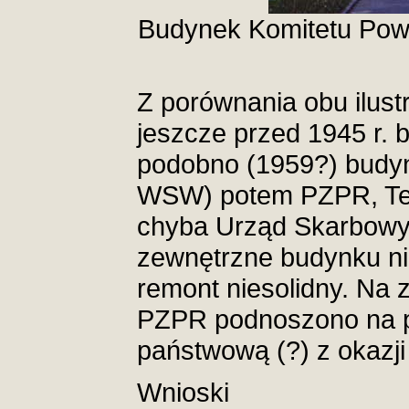
Budynek Komitetu Powi
Z porównania obu ilust
jeszcze przed 1945 r. 
podobno (1959?) budyn
WSW) potem PZPR, Tel
chyba Urząd Skarbowy.
zewnętrzne budynku ni
remont niesolidny. Na 
PZPR podnoszono na p
państwową (?) z okazj
Wnioski