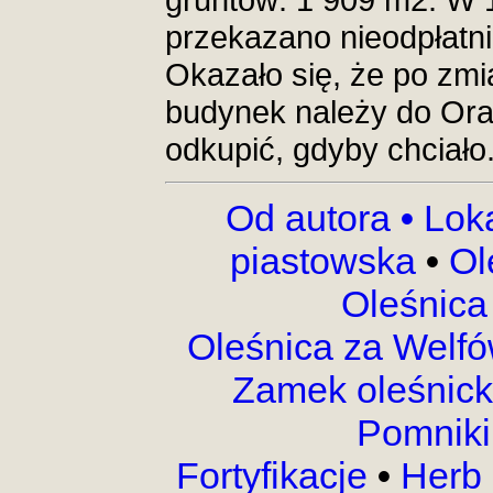
przekazano nieodpłatnie
Okazało się, że po zm
budynek należy do Oran
odkupić, gdyby chciało
Od autora
•
Lok
piastowska
•
Ol
Oleśnica
Oleśnica za Welf
Zamek oleśnic
Pomnik
Fortyfikacje
•
Herb 