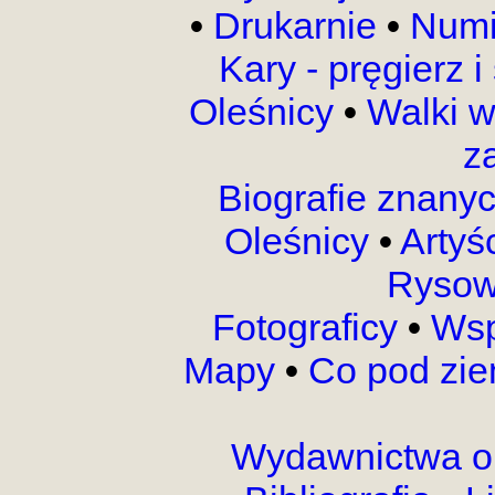
•
Drukarnie
•
Numi
Kary - pręgierz 
Oleśnicy
•
Walki 
z
Biografie znany
Oleśnicy
•
Artyś
Rysow
Fotograficy
•
Wsp
Mapy
•
Co pod zi
Wydawnictwa o