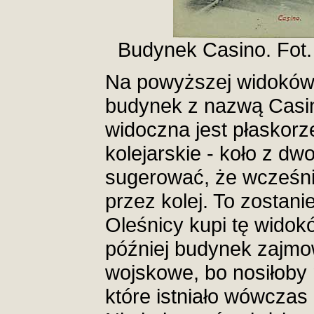
Budynek Casino. Fot.
Na powyższej widoków
budynek z nazwą Casin
widoczna jest płaskor
kolejarskie - koło z d
sugerować, że wcześni
przez kolej. To zostan
Oleśnicy kupi tę widok
później budynek zajmow
wojskowe, bo nosiłoby
które istniało wówczas