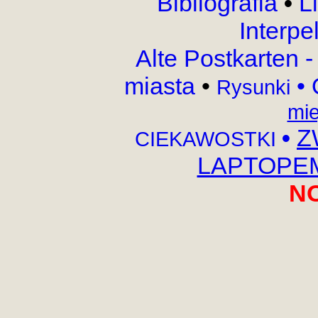
Bibliografia
•
L
Interpe
Alte Postkarten 
miasta
•
•
Rysunki
mie
•
Z
CIEKAWOSTKI
LAPTOPEM,
N