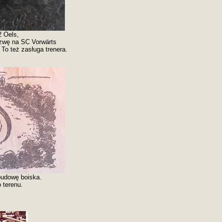
2 Oels,
azwę na SC Vorwärts
To też zasługa trenera.
 budowę boiska.
 terenu.