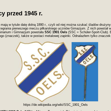
cy przed 1945 r.
u mają w tytule datę dolną 1890 r., czyli od niej można szukać śladów drużyny
rozegrania pierwszego meczu piłkarskiego uczniów Gimazjum. Z nich powstał 
minarium i Gimnazjum powstała
SSC 1901 Oels
(SSC = Schüler-Sport-Club). B
ogo (znaczek), także w postaci metalowej zapinki. Odnalazłem tylko znaczek 
https://de.wikipedia.org/wiki/SSC_1901_Oels