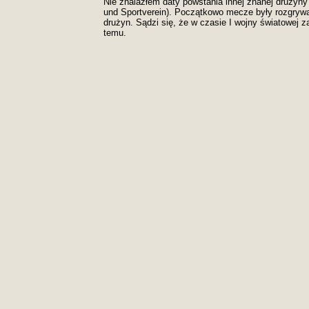
Nie znalazłem daty powstania innej znanej drużyn
und Sportverein). Początkowo mecze były rozgry
drużyn. Sądzi się, że w czasie I wojny światowej 
temu.