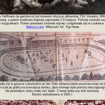
 Hoffmann (w garniturze) był trenerem drużyny piłkarskiej TSV Vorwärts 189
atowej, a potem środkowo-śląskiej zajmowała 2-3 miejsce. Później zmieniła n
w rozgrywkach. Potem ponownie zmieniła nazwę i znajdowała się w czołówce. 
Więcej o nim
. Własność fot. Sigi Howe
wiła się w gazecie Lokomotive an der Oder reklama loterii przeznaczonej na
szyła jej graficzna koncepcja boiska, płyta którego była poniżej otaczającego
Na powstałym stoku miały być ławki. Z lewej widoczny kort tenisowy.
Boisko wybudowano w 1925 r.