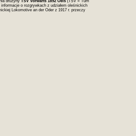
nia drużyny
TSV Vorwärts 1892 Oels
(TSV = Turn
ć informacje o rozgrywkach z udziałem oleśnickich
ickiej Lokomotive an der Oder z 1917 r. przeczy