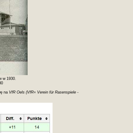
w w 1930.
30
wę na
VfR Oels (VfR= Verein für Rasenspiele -