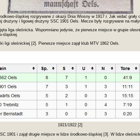
rodkowo-śląskiej rozgrywane z okazji Dnia Wiosny w 1917 r. Jak widać grały
ej drużyny i ligowej drużyny SSC 1901 Oels. Mecze były rozgrywane na mał
ujęta liga oleśnicka. Wspomniano jedynie, że pierwsze miejsce w grupie olesn
-śląskiej.
i ligi oleśnickiej [2]. Pierwsze miejsce zajął klub MTV 1862 Oels.
1921/1922 [2]
 1901 i zajął drugie miejsce w lidze środkowo-śląskiej [3]. W lidze oleśni