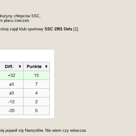
 drużyny chłopców SSC,
ym placu ćwiczeń.
ickiej zajął klub sportowy
SSC 1901 Oels
[1].
ckiej pojawił się Namysłów. Nie wiem czy wówczas