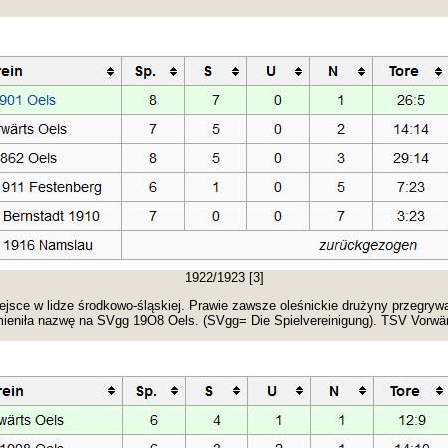
1922/1923 [3]
jsce w lidze środkowo-śląskiej. Prawie zawsze oleśnickie drużyny przegryw
ieniła nazwę na SVgg 19O8 Oels. (SVgg= Die Spielvereinigung). TSV Vorwä