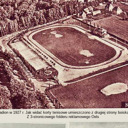
adion w 1927 r. Jak widać korty tenisowe umieszczono z drugiej strony boisk
Z 3-stronicowego folderu reklamowego Oels