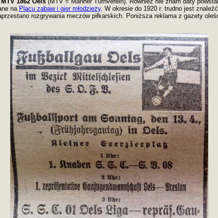
y
MTV 1862 Oels
(MTV = Männer Turnverein). Również nie znam daty powsta
wane na
Placu zabaw i gier młodzieży
. W okresie do 1920 r. trudno jest znaleź
zaprzestano rozgrywania meczów piłkarskich. Poniższa reklama z gazety oleśn