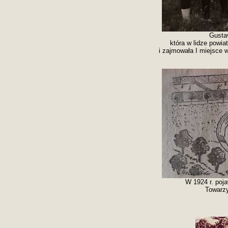
Gustav
która w lidze powi
i zajmowała I miejsce 
W 1924 r. poja
Towarzy