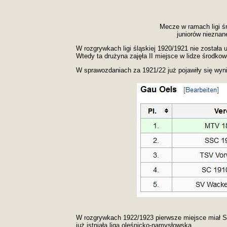
Mecze w ramach ligi ś
juniorów nieznan
W rozgrywkach ligi śląskiej 1920/1921 nie została 
Wtedy ta drużyna zajęła II miejsce w lidze środkowo
W sprawozdaniach za 1921/22 już pojawiły się wynik
W rozgrywkach 1922/1923 pierwsze miejsce miał SSC
już istniała liga oleśnicko-namysłowska.