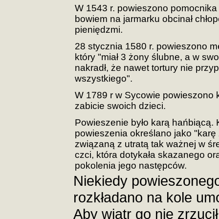
W 1543 r. powieszono pomocnika 
bowiem na jarmarku obcinał chłop
pieniędzmi.
28 stycznia 1580 r. powieszono 
który "miał 3 żony ślubne, a w swo
nakradł, że nawet tortury nie prz
wszystkiego".
W 1789 r w Sycowie powieszono k
zabicie swoich dzieci.
Powieszenie było karą hańbiącą. 
powieszenia określano jako "karę 
związaną z utratą tak ważnej w ś
czci, która dotykała skazanego or
pokolenia jego następców.
Niekiedy powieszonego
rozkładano na kole u
Aby wiatr go nie zrzuci