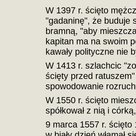
W 1397 r. ścięto mężcz
"gadaninę", że buduje
bramną, "aby mieszcza
kapitan ma na swoim pó
kawały polityczne nie
W 1413 r. szlachcic "zo
ścięty przed ratuszem" 
spowodowanie rozruchó
W 1550 r. ścięto miesz
spółkował z nią i córką
9 marca 1557 r. ścięto 
w biały dzień włamał s