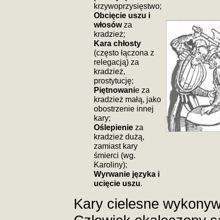
krzywoprzysięstwo;
Obcięcie uszu i
włosów
za
kradzież;
Kara chłosty
(często łączona z
relegacją) za
kradzież,
prostytucję;
Piętnowani
e za
kradzież małą, jako
obostrzenie innej
kary;
Oślepienie
za
kradzież dużą,
zamiast kary
śmierci (wg.
Karoliny);
Wyrwanie języka i
ucięcie uszu
.
Kary cielesne wykonyw