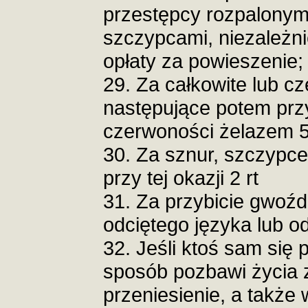
przestępcy rozpalonym
szczypcami, niezależn
opłaty za powieszenie;
29. Za całkowite lub c
następujące potem prz
czerwoności żelazem 5
30. Za sznur, szczypc
przy tej okazji 2 rt
31. Za przybicie gwoźd
odciętego języka lub od
32. Jeśli ktoś sam się p
sposób pozbawi życia z
przeniesienie, a także