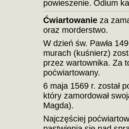
powieszenie. Odium kar
Ćwiartowanie
za zama
oraz morderstwo.
W dzień św. Pawła 149
murach (kuśnierz) zost
przez wartownika. Za t
poćwiartowany.
6 maja 1569 r. został
który zamordował swoj
Magda).
Najczęściej poćwiartow
pastwienia się nad spr