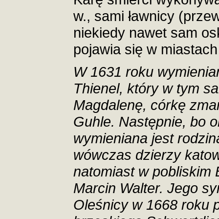
w., sami ławnicy (prze
niekiedy nawet sam osk
pojawia się w miastac
W 1631 roku wymieniany
Thienel, który w tym s
Magdalenę, córkę zma
Guhle. Następnie, bo o
wymieniana jest rodzin
wówczas dzierzy katow
natomiast w pobliskim 
Marcin Walter. Jego s
Oleśnicy w 1668 roku p