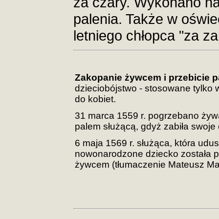
za czary. Wykonano na
palenia. Także w oświ
letniego chłopca "za z
Zakopanie żywcem i przebicie 
dzieciobójstwo - stosowane tylko
do kobiet.
31 marca 1559 r. pogrzebano żywą
palem służącą, gdyż zabiła swoje 
6 maja 1569 r. służąca, która udus
nowonarodzone dziecko została 
żywcem (tłumaczenie Mateusz M