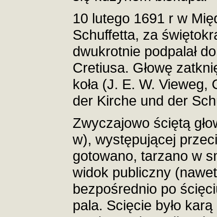
10 lutego 1691 r w Mi
Schuffetta, za świętokr
dwukrotnie podpalał d
Cretiusa. Głowę zatknię
koła (J. E. W. Vieweg, 
der Kirche und der Schu
Zwyczajowo ściętą gło
w), występującej przec
gotowano, tarzano w s
widok publiczny (nawet
bezpośrednio po ścięci
pala. Scięcie było karą