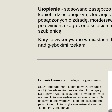
Utopienie
- stosowano zastępczo
kobiet - dzieciobójczyń, złodziejek
posądzonych o zdradę, morderstwo
przewinienia zagrożone ścięciem i
szubienicą.
Kary te wykonywano w miastach, k
nad głębokimi rzekami.
Łamanie kołem
- za zdradę, rozbój, morderstwo.
Skazanego uderzano kołem od wozu (rysunek
obok). Zasądzano łamanie od dołu lub od góry.
Na dalszym rysunku skazaniec przygotowany do
wyroku i koło - narzędzie zadawania śmierci. Na
dalszym planie widoczne koło umieszczone na
palu. Do tego koła przybijano zwłoki skazańca
"ku odstraszaniu innych".