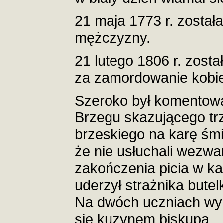
21 maja 1773 r. został
mężczyzny.
21 lutego 1806 r. zost
za zamordowanie kobiet
Szeroko był komentow
Brzegu skazującego tr
brzeskiego na karę śmi
że nie usłuchali wezwa
zakończenia picia w ka
uderzył strażnika butel
Na dwóch uczniach wyr
się kuzynem biskupa.