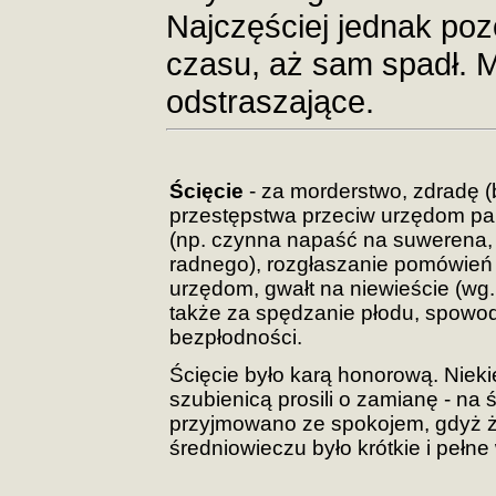
Najczęściej jednak po
czasu, aż sam spadł. M
odstraszające.
Ścięcie
- za morderstwo, zdradę (
przestępstwa przeciw urzędom 
(np. czynna napaść na suwerena,
radnego), rozgłaszanie pomówień
urzędom, gwałt na niewieście (wg.
także za spędzanie płodu, spowo
bezpłodności.
Ścięcie było karą honorową. Nieki
szubienicą prosili o zamianę - na 
przyjmowano ze spokojem, gdyż ż
średniowieczu było krótkie i pełn