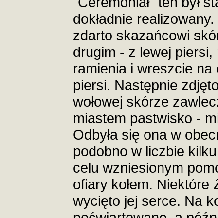
"Ceremoniał" ten był s
dokładnie realizowany
zdarto skazańcowi skór
drugim - z lewej piersi
ramienia i wreszcie na
piersi. Następnie zdję
wołowej skórze zawlec
miastem pastwisko - mi
Odbyła się ona w obec
podobno w liczbie kilku
celu wzniesionym pomo
ofiary kołem. Niektóre
wycięto jej serce. Na k
poćwiartowane, a późni