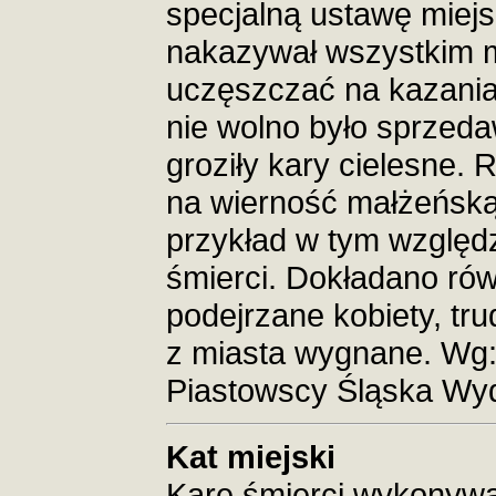
specjalną ustawę miej
nakazywał wszystkim m
uczęszczać na kazania
nie wolno było sprzed
groziły kary cielesne. 
na wierność małżeńską,
przykład w tym względz
śmierci. Dokładano rów
podejrzane kobiety, tru
z miasta wygnane. Wg:
Piastowscy Śląska Wyd
Kat miejski
Karę śmierci wykonywal