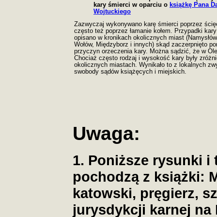
kary śmierci w oparciu o
książkę Pana D
Wojtuckiego
Zazwyczaj wykonywano karę śmierci poprzez ścięc
często też poprzez łamanie kołem. Przypadki kary 
opisano w kronikach okolicznych miast (Namysłów
Wołów, Międzyborz i innych) skąd zaczerpnięto po
przyczyn orzeczenia kary. Można sądzić, że w Ole
Chociaż często rodzaj i wysokość kary były zróż
okolicznych miastach. Wynikało to z lokalnych zw
swobody sądów książęcych i miejskich.
Uwaga:
1. Poniższe rysunki i
pochodzą z książki: M
katowski, pręgierz, s
jurysdykcji karnej na 