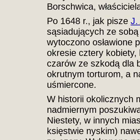
Borschwica, właścicie
Po 1648 r., jak pisze
J.
sąsiadujących ze sobą 
wytoczono osławione p
okresie cztery kobiety
czarów ze szkodą dla b
okrutnym torturom, a n
uśmiercone.
W historii okolicznych 
nadmiernym poszukiwan
Niestety, w innych mia
księstwie nyskim) nawet