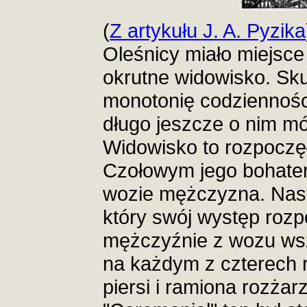
(
Z artykułu J. A. Pyzika
Oleśnicy miało miejsc
okrutne widowisko. Sku
monotonię codzienności
długo jeszcze o nim m
Widowisko to rozpoczęł
Czołowym jego bohate
wozie mężczyzna. Nast
który swój występ roz
mężczyźnie z wozu wszy
na każdym z czterech 
piersi i ramiona rozża