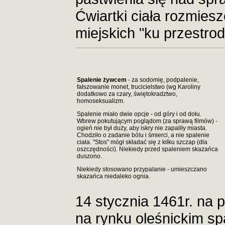
Ćwiartki ciała rozmie
miejskich "ku przestrod
Spalenie żywcem
- za sodomię, podpalenie,
fałszowanie monet, trucicielstwo (wg Karoliny
dodatkowo za czary, świętokradztwo,
homoseksualizm.
Spalenie miało dwie opcje - od góry i od dołu.
Wbrew pokutującym poglądom (za sprawą filmów) -
ogień nie był duży, aby iskry nie zapaliły miasta.
Chodziło o zadanie bólu i śmierci, a nie spalenie
ciała. "Stos" mógł składać się z kilku szczap (dla
oszczędności). Niekiedy przed spaleniem skazańca
duszono.
Niekiedy stosowano przypalanie - umieszczano
skazańca niedaleko ognia.
14 stycznia 1461r. na p
na rynku oleśnickim s