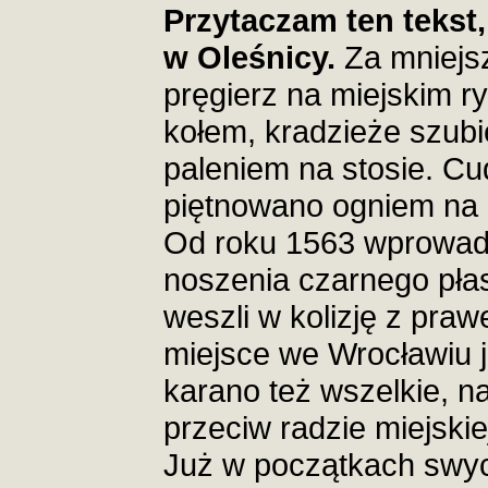
Przytaczam ten tekst
w Oleśnicy.
Za mniejsz
pręgierz na miejskim 
kołem, kradzieże szubi
paleniem na stosie. C
piętnowano ogniem na 
Od roku 1563 wprowad
noszenia czarnego płas
weszli w kolizję z praw
miejsce we Wrocławiu 
karano też wszelkie, n
przeciw radzie miejskie
Już w początkach swyc