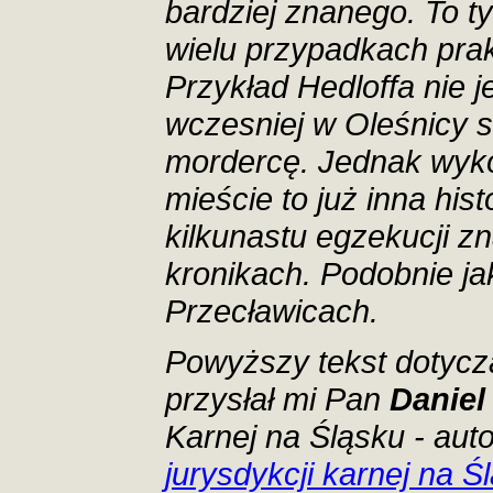
bardziej znanego. To t
wielu przypadkach prakt
Przykład Hedloffa nie 
wczesniej w Oleśnicy s
mordercę. Jednak wyk
mieście to już inna hist
kilkunastu egzekucji z
kronikach. Podobnie jak
Przecławicach.
Powyższy tekst dotycz
przysłał mi Pan
Daniel
Karnej na Śląsku - aut
jurysdykcji karnej na 