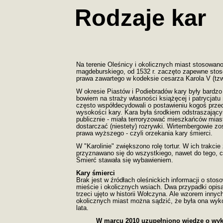
Rodzaje kar
Na terenie Oleśnicy i okolicznych miast stosowan
magdeburskiego, od 1532 r. zaczęto zapewne sto
prawa zawartego w kodeksie cesarza Karola V (tzw.
W okresie Piastów i Podiebradów kary były bardzo 
bowiem na straży własności książęcej i patrycjatu 
często współdecydowali o postawieniu kogoś prze
wysokości kary. Kara była środkiem odstraszają
publicznie - miała terroryzować mieszkańców mias
dostarczać (niestety) rozrywki. Wirtembergowie zo
prawa wyższego - czyli orzekania kary śmierci.
W "Karolinie" zwiększono rolę tortur. W ich trakci
przyznawano się do wszystkiego, nawet do tego, c
Śmierć stawała się wybawieniem.
Kary śmierci
Brak jest w źródłach oleśnickich informacji o stos
mieście i okolicznych wsiach. Dwa przypadki opisał
trzeci ujęto w historii Wołczyna. Ale wzorem inny
okolicznych miast można sądzić, że była ona wyk
lata.
W marcu 2010 uzupełniono wiedzę o wy