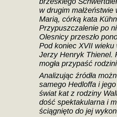
brzeskiego Schwertdie
w drugim małżeństwie w
Marią, córką kata Kühn
Przypuszczalenie po n
Olesnicy przeszło pono
Pod koniec XVII wieku w
Jerzy Henryk Thienel. 
mogła przypaść rodzinie
Analizując źródła możn
samego Hedloffa i jego
świat kat z rodziny Wal
dość spektakularna i 
ściągnięto do jej wyko