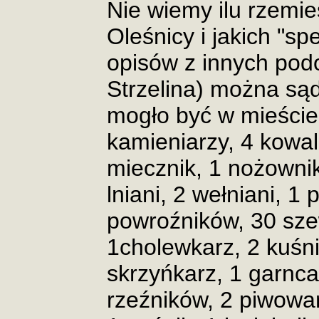
Nie wiemy ilu rzemi
Oleśnicy i jakich "sp
opisów z innych pod
Strzelina) można sąd
mogło być w mieście
kamieniarzy, 4 kowal
miecznik, 1 nożownik
lniani, 2 wełniani, 1
powroźników, 30 sze
1cholewkarz, 2 kuśni
skrzyńkarz, 1 garnca
rzeźników, 2 piwowa