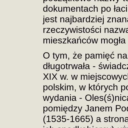
dokumentach po łaci
jest najbardziej zna
rzeczywistości nazw
mieszkańców mogła 
O tym, że pamięć na
długotrwała - świad
XIX w. w miejscowych
polskim, w których 
wydania - Oles(ś)nic
pomiędzy Janem Pod
(1535-1665) a stroną