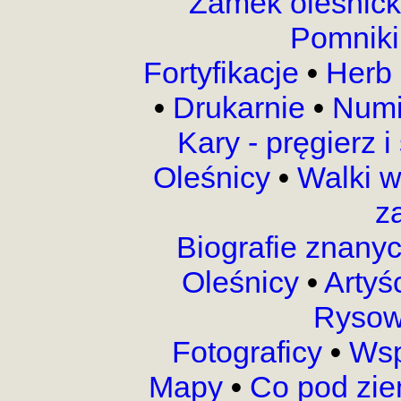
Zamek oleśnic
Pomnik
Fortyfikacje
•
Herb 
•
Drukarnie
•
Numi
Kary - pręgierz 
Oleśnicy
•
Walki 
z
Biografie znany
Oleśnicy
•
Artyś
Rysow
Fotograficy
•
Wsp
Mapy
•
Co pod zi