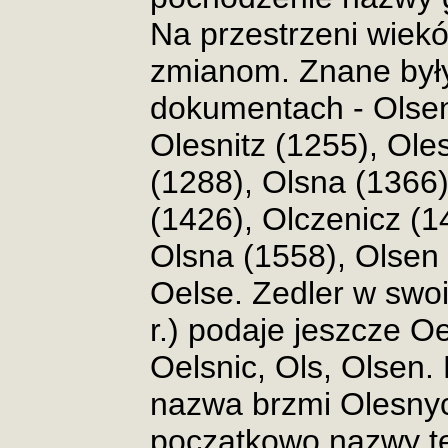
Na przestrzeni wiek
zmianom. Znane był
dokumentach - Olseni
Olesnitz (1255), Ole
(1288), Olsna (1366)
(1426), Olczenicz (1
Olsna (1558), Olsen 
Oelse. Zedler w swo
r.) podaje jeszcze Oe
Oelsnic, Ols, Olsen.
nazwa brzmi Olesnyc
początkowo nazwy t