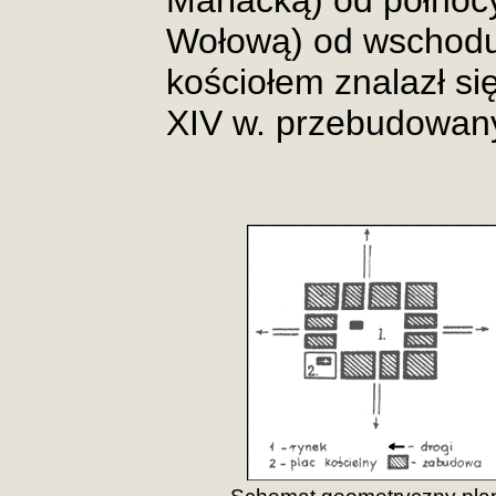
Mariacką) od północ
Wołową) od wschodu.
kościołem znalazł się
XIV w. przebudowan