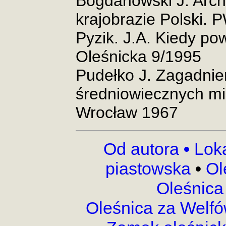
Bogdanowski J. Arch
krajobrazie Polski.
Pyzik. J.A. Kiedy p
Oleśnicka 9/1995
Pudełko J. Zagadnien
średniowiecznych mi
Wrocław 1967
Od autora
•
Lok
piastowska
•
Ol
Oleśnica
Oleśnica za Welf