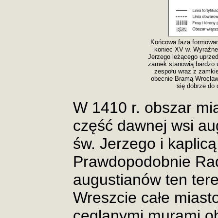
Końcowa faza formowan
koniec XV w. Wyraźne 
Jerzego leżącego uprzedn
zamek stanowią bardzo u
zespołu wraz z zamki
obecnie Bramą Wrocław
się dobrze do 
W 1410 r. obszar mi
część dawnej wsi au
św. Jerzego i kapli
Prawdopodobnie Ra
augustianów ten ter
Wreszcie całe miast
ceglanymi murami o