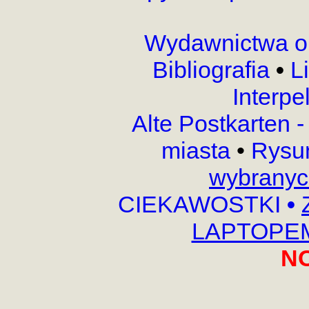
Wydawnictwa o
Bibliografia
•
L
Interpe
Alte Postkarten 
miasta
•
Rysu
wybranyc
CIEKAWOSTKI
•
LAPTOPEM,
N