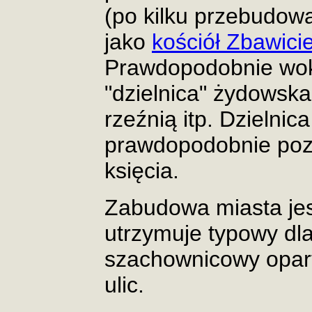
(po kilku przebudow
jako
kościół Zbawici
Prawdopodobnie wokó
"dzielnica" żydowska
rzeźnią itp. Dzielni
prawdopodobnie poz
księcia.
Zabudowa miasta jes
utrzymuje typowy dla
szachownicowy opart
ulic.