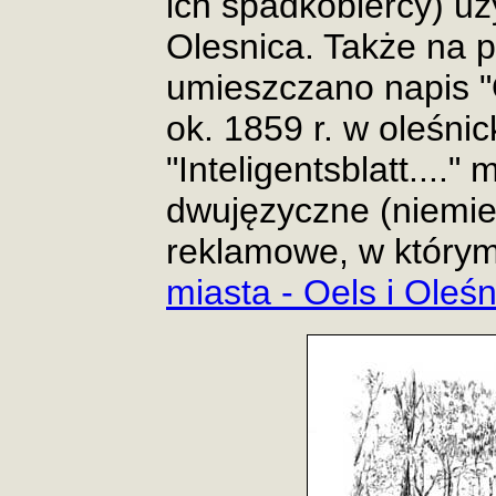
ich spadkobiercy) u
Olesnica. Także na 
umieszczano napis "
ok. 1859 r. w oleśnic
"Inteligentsblatt...."
dwujęzyczne (niemie
reklamowe, w który
miasta - Oels i Oleśn