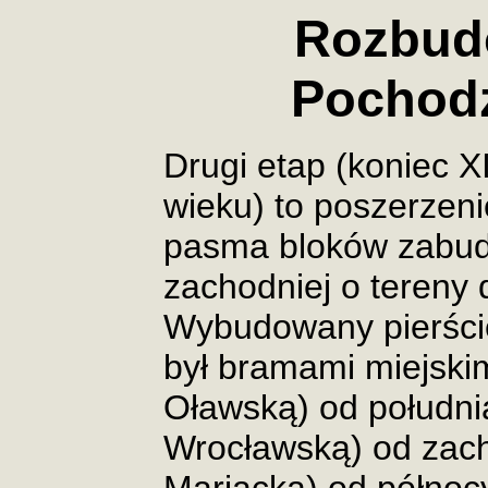
Rozbud
Pochod
Drugi etap (koniec X
wieku) to poszerzeni
pasma bloków zabud
zachodniej o tereny 
Wybudowany pierści
był bramami miejski
Oławską) od południ
Wrocławską) od zac