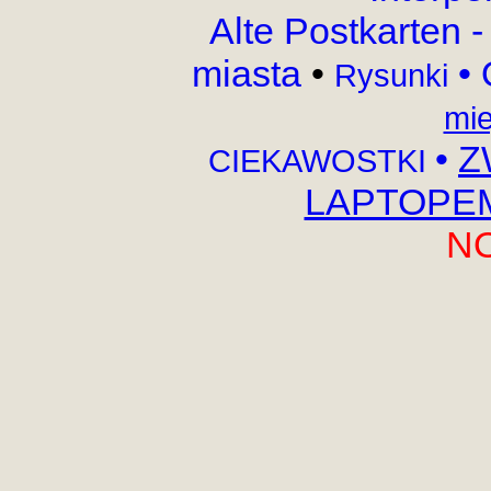
Alte Postkarten 
miasta
•
•
Rysunki
mie
•
Z
CIEKAWOSTKI
LAPTOPEM,
N