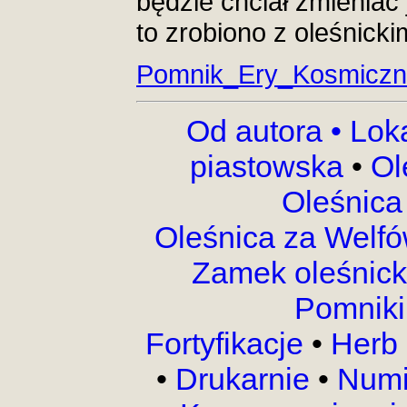
będzie chciał zmieniać
to zrobiono z oleśnick
Pomnik_Ery_Kosmiczn
Od autora •
Lok
piastowska
•
Ol
Oleśnica
Oleśnica za Welf
Zamek oleśnic
Pomnik
Fortyfikacje
•
Herb 
•
Drukarnie
•
Numi