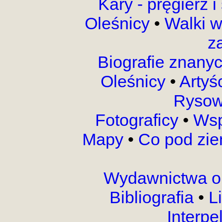
Kary - pręgierz 
Oleśnicy
•
Walki 
z
Biografie znany
Oleśnicy
•
Artyś
Rysow
Fotograficy
•
Wsp
Mapy
•
Co pod zi
Wydawnictwa o
Bibliografia
•
L
Interpe