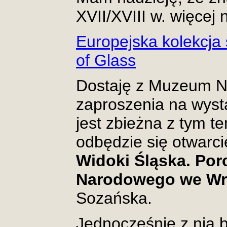
XVII/XVIII w. więcej
Europejska kolekcja
of Glass
Dostaję z Muzeum 
zaproszenia na wys
jest zbieżna z tym t
odbędzie się otwarc
Widoki Śląska. Por
Narodowego we Wr
Sozańska.
Jednocześnie z nią