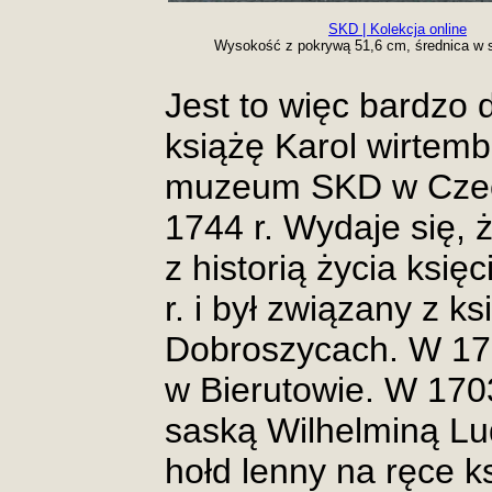
SKD | Kolekcja online
Wysokość z pokrywą 51,6 cm, średnica w s
Jest to więc bardzo 
książę Karol wirtem
muzeum SKD w Czech
1744 r. Wydaje się, ż
z historią życia księ
r. i był związany z 
Dobroszycach. W 17
w Bierutowie. W 1703
saską Wilhelminą Lud
hołd lenny na ręce k