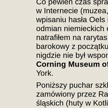
Co pewien czas spr
w Internecie (muzea, 
wpisaniu hasła Oels
odmian niemieckich 
natrafiłem na rarytas
barokowy z początku
nigdzie nie był wspo
Corning Museum of
York.
Poniższy puchar szk
zamówiony przez Ra
śląskich (huty w Kotl