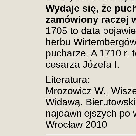
Wydaje się, że puc
zamówiony raczej w
1705 to data pojawie
herbu Wirtembergów
pucharze. A 1710 r.
cesarza Józefa I.
Literatura:
Mrozowicz W., Wisze
Widawą. Bierutowski
najdawniejszych po 
Wrocław 2010