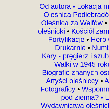
Od autora
•
Lokacja m
Oleśnica Podiebrad
Oleśnica za Welfów
•
oleśnicki
•
Kościół za
Fortyfikacje
•
Herb 
Drukarnie
•
Numi
Kary - pręgierz i szu
Walki w 1945 ro
Biografie znanych o
Artyści oleśniccy
•
A
Fotograficy
•
Wspomni
pod ziemią?
•
L
Wydawnictwa oleśnic