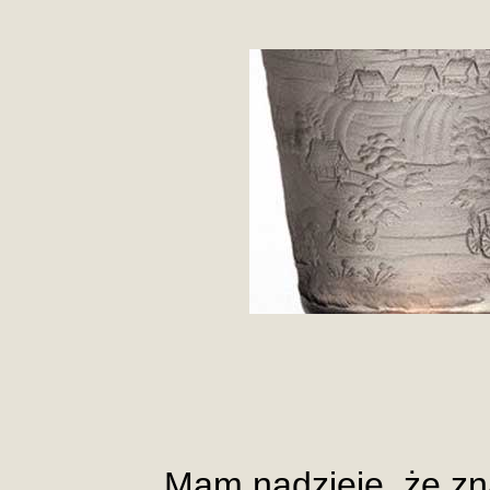
Mam nadzieję, że zn