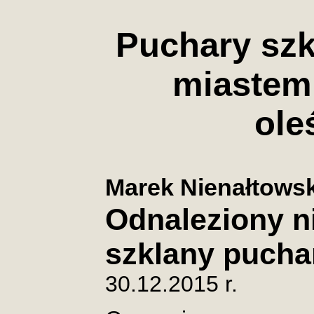
Puchary szk
miastem
ole
Marek Nienałtows
Odnaleziony n
szklany pucha
30.12.2015 r.