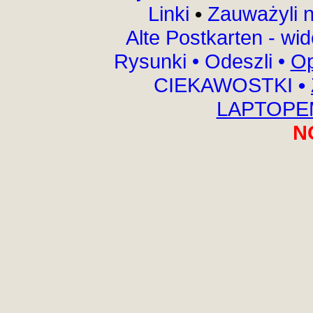
Linki
•
Zauważyli 
Alte Postkarten - wi
Rysunki
•
Odeszli
•
Op
CIEKAWOSTKI
•
LAPTOPEM
N