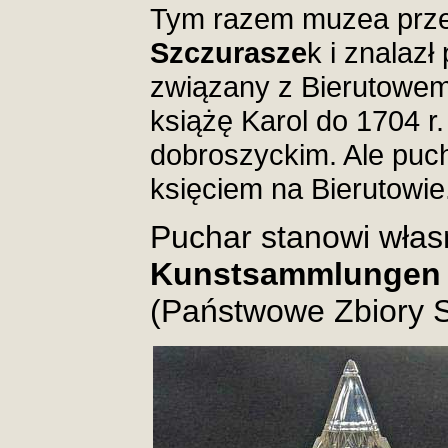
Tym razem muzea prz
Szczurasze
k i znalazł
związany z Bierutowe
książę Karol do 1704 r.
dobroszyckim. Ale puch
księciem na Bierutowie
Puchar stanowi wła
Kunstsammlungen
(Państwowe Zbiory S