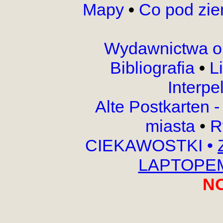
Mapy
•
Co pod zi
Wydawnictwa o
Bibliografia
•
L
Interpe
Alte Postkarten 
miasta
•
R
CIEKAWOSTKI
•
LAPTOPEM,
N