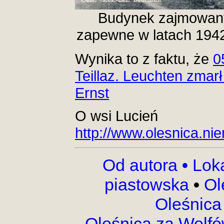
Budynek zajmowany
zapewne w latach 194
Wynika to z faktu, że
0
Teillaz. Leuchten zmar
Ernst
O wsi Lucień
http://www.olesnica.ni
Od autora
•
Lok
piastowska
•
Ol
Oleśnica
Oleśnica za Welf