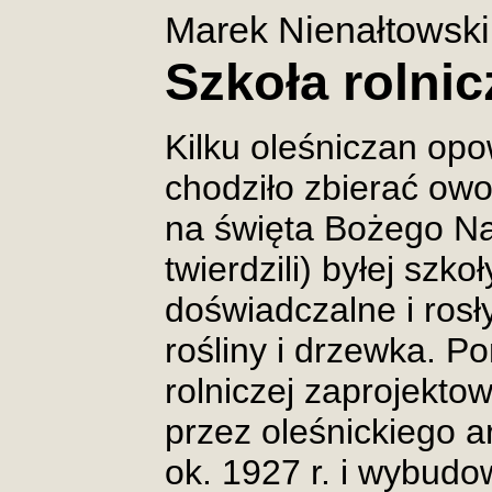
Marek Nienałtowski
Szkoła rolni
Kilku oleśniczan opo
chodziło zbierać owo
na święta Bożego Na
twierdzili) byłej szko
doświadczalne i rosł
rośliny i drzewka. Po
rolniczej zaprojekt
przez oleśnickiego a
ok. 1927 r. i wybudo