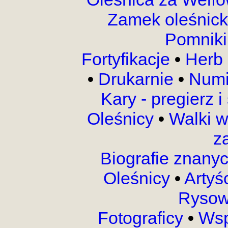
Zamek oleśnic
Pomnik
Fortyfikacje
•
Herb 
•
Drukarnie
•
Numi
Kary - pregierz 
Oleśnicy
•
Walki 
z
Biografie znany
Oleśnicy
•
Artyś
Rysow
Fotograficy
•
Wsp