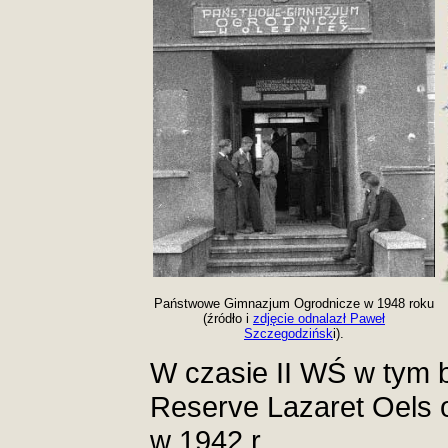
Państwowe Gimnazjum Ogrodnicze w 1948 roku
(źródło i
zdjęcie odnalazł Paweł
Szczegodzińsk
i).
W czasie II WŚ w tym 
Reserve Lazaret Oels o
w 1942 r.