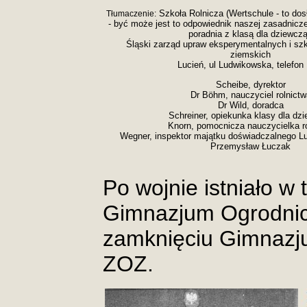
Szkoła Rolnicza (Wertschule - to dos
Tłumaczenie:
- być może jest to odpowiednik naszej zasadnicze
poradnia z klasą dla dziewczą
Śląski zarząd upraw eksperymentalnych i sz
ziemskich
Lucień, ul Ludwikowska, telefon
Scheibe, dyrektor
Dr Böhm, nauczyciel rolnictw
Dr Wild, doradca
Schreiner, opiekunka klasy dla dz
Knorn, pomocnicza nauczycielka r
Wegner, inspektor majątku doświadczalnego L
Przemysław Łuczak
Po wojnie istniało 
Gimnazjum Ogrodnicz
zamknięciu Gimnazj
ZOZ.