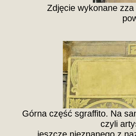
Zdjęcie wykonane zza f
pow
Górna część sgraffito. Na same
czyli ar
jeszcze nieznanego z nazw