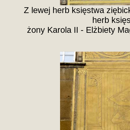
Z lewej herb księstwa ziębick
herb księ
żony Karola II - Elżbiety 