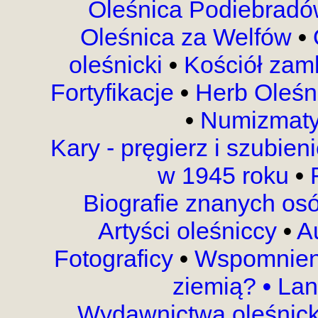
Oleśnica Podiebrad
Oleśnica za Welfów
•
oleśnicki
•
Kościół za
Fortyfikacje
•
Herb Oleśn
•
Numizmat
Kary - pręgierz i szubien
w 1945 roku
•
R
Biografie znanych os
Artyści oleśniccy
•
A
Fotograficy
•
Wspomnien
ziemią?
•
Lan
Wydawnictwa oleśnic