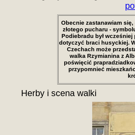
po
Obecnie zastanawiam się, 
złotego pucharu - symbol
Podiebradu był wcześniej
dotyczyć braci husyckiej. 
Czechach może przedstaw
walka Rzymianina z Alba
poświęcić
prapradziadko
przypomnieć mieszkańco
kr
Herby i scena walki