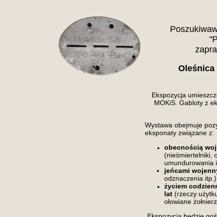
Poszukiwaw
"
zapr
Oleśnica
Ekspozycja umieszczo
MOKiS. Gabloty z ek
Wystawa obejmuje pozy
eksponaty związane z:
obecnością woj
(nieśmiertelniki,
umundurowania it
jeńcami wojenn
odznaczenia itp.)
życiem codzienn
lat
(rzeczy użytku
ołowiane żołnierzy
Ekspozycja będzie goś