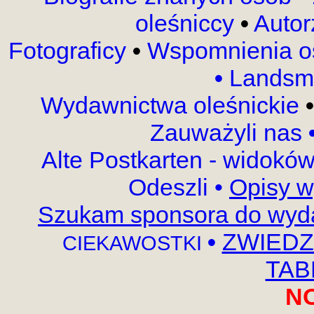
oleśniccy
•
Autor
Fotograficy
•
Wspomnienia 
•
Landsma
Wydawnictwa oleśnickie
•
Zauważyli nas
Alte Postkarten - widokó
Odeszli
•
Opisy w
Szukam sponsora do wyda
•
ZWIEDZ
CIEKAWOSTKI
TABL
N