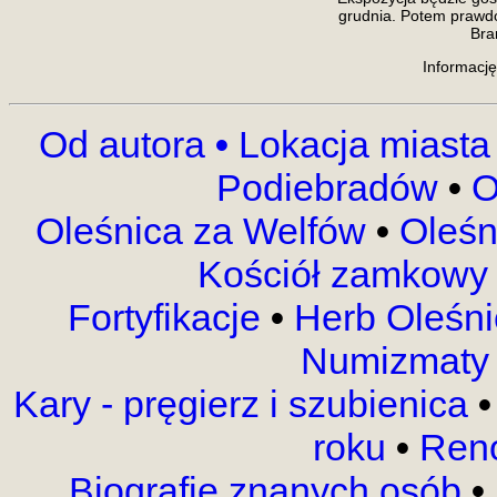
grudnia. Potem prawdo
Bra
Informację
Od autora
•
Lokacja miasta
Podiebradów
•
O
Oleśnica za Welfów
•
Oleśn
Kościół zamkow
Fortyfikacje
•
Herb Oleśn
Numizmaty
Kary - pręgierz i szubienica
•
roku
•
Reno
Biografie znanych osób
•