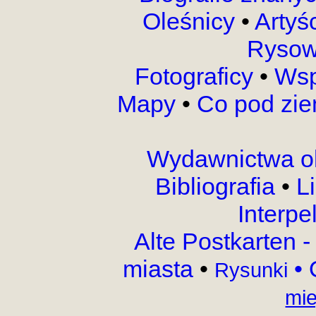
Oleśnicy
•
Artyś
Rysow
Fotograficy
•
Wsp
Mapy
•
Co pod zi
Wydawnictwa o
Bibliografia
•
L
Interpe
Alte Postkarten 
miasta
•
•
Rysunki
mie