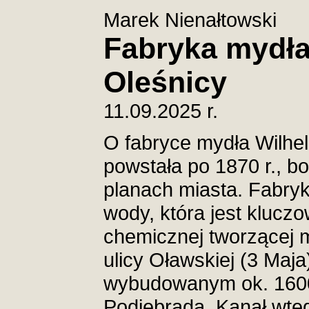
Marek Nienałtowski
Fabryka mydła
Oleśnicy
11.09.2025 r.
O fabryce mydła Wilhe
powstała po 1870 r., b
planach miasta. Fabryk
wody, która jest klucz
chemicznej tworzącej m
ulicy Oławskiej (3 Maja
wybudowanym ok. 1600 r
Podiebrada. Kanał wte