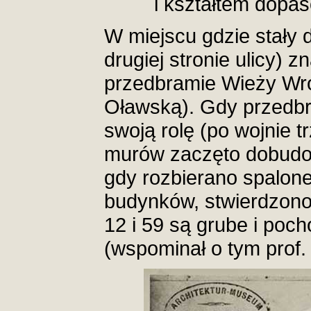
i kształtem dopa
W miejscu gdzie stały 
drugiej stronie ulicy) z
przedbramie Wieży Wro
Oławską). Gdy przedbr
swoją rolę (po wojnie tr
murów zaczęto dobudo
gdy rozbierano spalon
budynków, stwierdzono
12 i 59 są grube i poc
(wspominał o tym prof. 