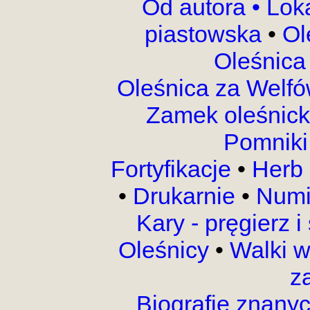
Od autora •
Lok
piastowska
•
Ol
Oleśnica
Oleśnica za Welf
Zamek oleśnic
Pomnik
Fortyfikacje
•
Herb 
•
Drukarnie
•
Numi
Kary - pręgierz 
Oleśnicy
•
Walki 
z
Biografie znany