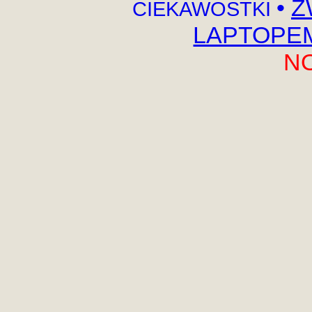
•
Z
CIEKAWOSTKI
LAPTOPEM,
N