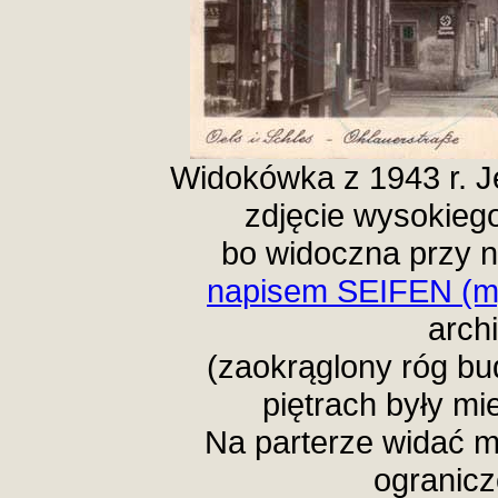
Widokówka z 1943 r. J
zdjęcie wysokieg
bo widoczna przy n
napisem SEIFEN (m
arch
(zaokrąglony róg b
piętrach były m
Na parterze widać m
ogranicz