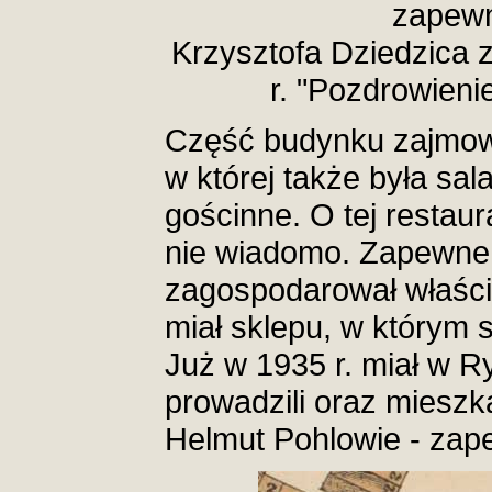
zapew
Krzysztofa Dziedzica 
r. "Pozdrowienie
Część budynku zajmowa
w której także była sal
gościnne. O tej restaura
nie wiadomo. Zapewne 
zagospodarował właścici
miał sklepu, w którym
Już w 1935 r. miał w R
prowadzili oraz mieszk
Helmut Pohlowie - zap