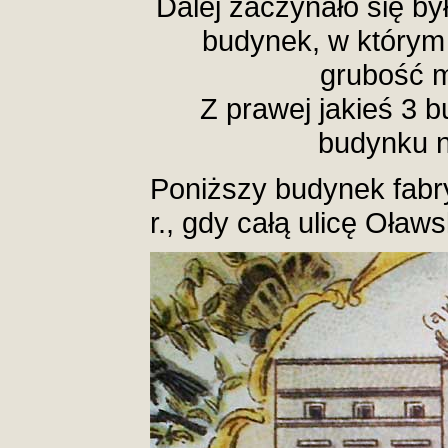
Dalej zaczynało się by
budynek, w którym
grubość m
Z prawej jakieś 3 b
budynku n
Poniższy budynek fabr
r., gdy całą ulicę Oła