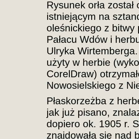
Rysunek orła został 
istniejącym na sztan
oleśnickiego z bitwy
Pałacu Wdów i herbu
Ulryka Wirtemberga.
użyty w herbie (wyk
CorelDraw) otrzymał
Nowosielskiego z Ni
Płaskorzeżba z herb
jak już pisano, znal
dopiero ok. 1905 r. 
znajdowała się nad