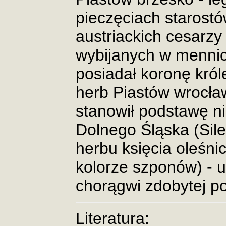
pieczęciach starostó
austriackich cesarz
wybijanych w mennicy
posiadał koronę król
herb Piastów wrocław
stanowił podstawę n
Dolnego Śląska (Siles
herbu księcia oleśni
kolorze szponów) -
chorągwi zdobytej 
Literatura: