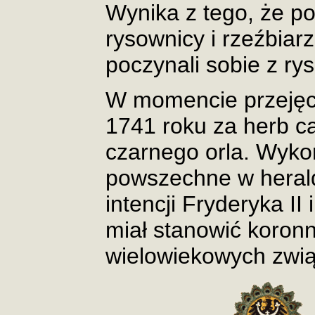
Wynika z tego, że po
rysownicy i rzeźbiar
poczynali sobie z r
W momencie przejęci
1741 roku za herb cał
czarnego orla. Wyko
powszechne w herald
intencji Fryderyka II
miał stanowić koron
wielowiekowych zwi