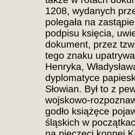
1208, wydanych prze
polegała na zastąpi
podpisu księcia, uwi
dokument, przez tz
tego znaku upatrywa
Henryka, Władysław
dyplomatyce papieski
Słowian. Był to z pe
wojskowo-rozpoznawc
godło książęce pojaw
śląskich w początkac
na pieczęci konnej K