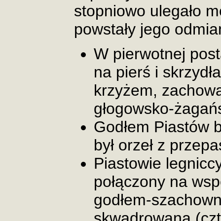
stopniowo ulegało m
powstały jego odmia
W pierwotnej posta
na pierś i skrzyd
krzyżem, zachował
głogowsko-żagańs
Godłem Piastów b
był orzeł z przepa
Piastowie legniccy
połączony na wsp
godłem-szachowni
skwadrowaną (czt