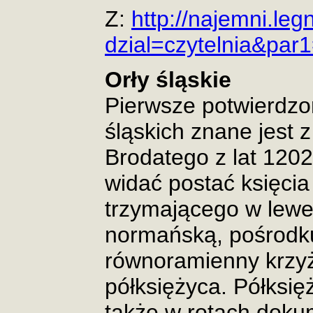
Z:
http://najemni.leg
dzial=czytelnia&par
Orły śląskie
Pierwsze potwierdzo
śląskich znane jest z
Brodatego z lat 1202
widać postać księcia 
trzymającego w lewe
normańską, pośrodku
równoramienny krzyż
półksiężyca. Półksię
także w rotach doku