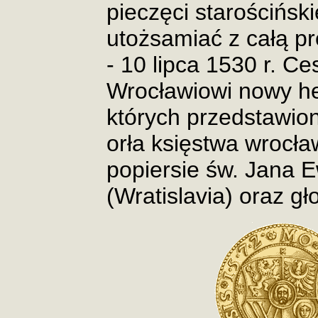
pieczęci starościńsk
utożsamiać z całą p
- 10 lipca 1530 r. Ce
Wrocławiowi nowy her
których przedstawio
orła księstwa wrocła
popiersie św. Jana E
(Wratislavia) oraz gł