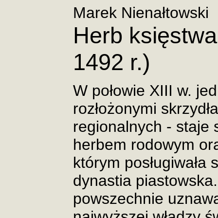
Marek Nienałtowski
Herb księstwa
1492 r.)
W połowie XIII w. je
rozłożonymi skrzydł
regionalnych - staje
herbem rodowym ora
którym posługiwała s
dynastia piastowska.
powszechnie uznaw
najwyższej władzy św