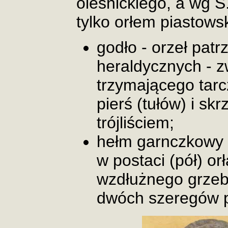
oleśnickiego, a wg S.
tylko orłem piastows
godło - orzeł pat
heraldycznych - zw
trzymającego tarc
pierś (tułów) i skr
trójliściem;
hełm garnczkowy z
w postaci (pół) orł
wzdłużnego grzebi
dwóch szeregów p