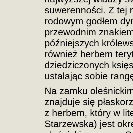
suwerenności. Z tej ra
rodowym godłem dyna
przewodnim znakiem
późniejszych królews
również herbem tery
dziedziczonych księs
ustalając sobie rang
Na zamku oleśnickim
znajduje się płaskorz
z herbem, który w lit
Starzewska) jest okr