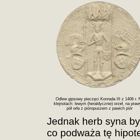
Odlew gipsowy pieczęci Konrada III z 1406 r. 
klejnotach: lewym (heraldycznie) orzeł, na pra
pół orła z pióropuszem z pawich piór
Jednak herb syna był
co podważa tę hipot