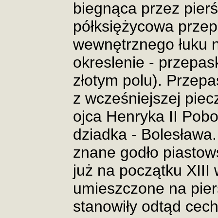
biegnąca przez pierś 
półksiężycowa przepa
wewnętrznego łuku ni
okreslenie - przepas
złotym polu). Przepa
z wcześniejszej pie
ojca Henryka II Pob
dziadka - Bolesława.
znane godło piastow
już na początku XIII
umieszczone na piers
stanowiły odtąd cec