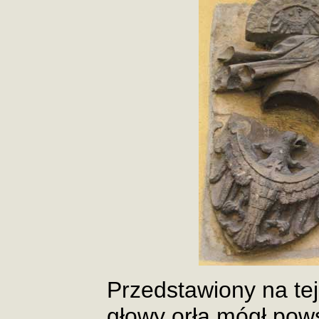
Przedstawiony na tej
głowy orła mógł pow