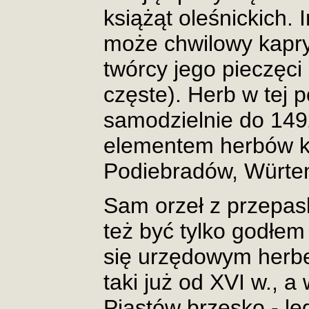
książąt oleśnickich. 
może chwilowy kapry
twórcy jego pieczęci 
częste). Herb w tej 
samodzielnie do 1492
elementem herbów ks
Podiebradów, Würte
Sam orzeł z przepas
też być tylko godłem
się urzędowym herbem
taki już od XVI w., a
Piastów brzesko - leg