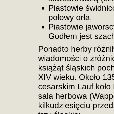
Piastowie świdnic
połowy orła.
Piastowie jaworscy
Godłem jest szac
Ponadto herby różnił
wiadomości o zróżn
książąt śląskich poc
XIV wieku. Około 13
cesarskim Lauf koło 
sala herbowa (Wapp
kilkudziesięciu prz