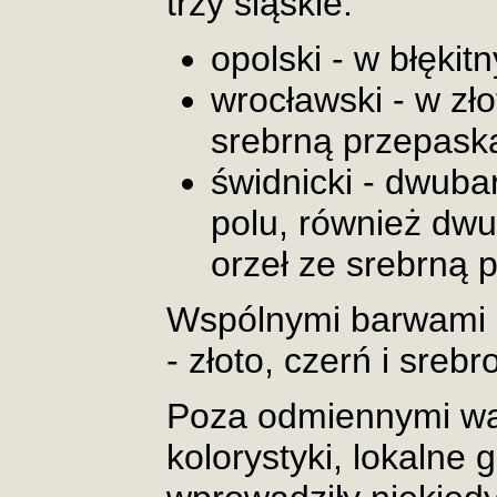
trzy śląskie:
opolski - w błękit
wrocławski - w zł
srebrną przepask
świdnicki - dwuba
polu, również dw
orzeł ze srebrną 
Wspólnymi barwami h
- złoto, czerń i srebr
Poza odmiennymi war
kolorystyki, lokalne 