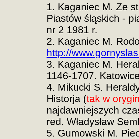
1. Kaganiec M. Ze s
Piastów śląskich - p
nr 2 1981 r.
2. Kaganiec M. Rod
http://www.gornyslas
3. Kaganiec M. Hera
1146-1707. Katowic
4. Mikucki S. Herald
Historja (
tak w orygi
najdawniejszych czas
red. Władysław Sem
5. Gumowski M. Piecz