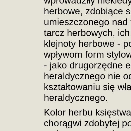
wprowadziły niekied
herbowe, zdobiące s
umieszczonego nad t
tarcz herbowych, ich
klejnoty herbowe - 
wpływom form stylo
- jako drugorzędne 
heraldycznego nie ode
kształtowaniu się w
heraldycznego.
Kolor herbu księstw
chorągwi zdobytej p