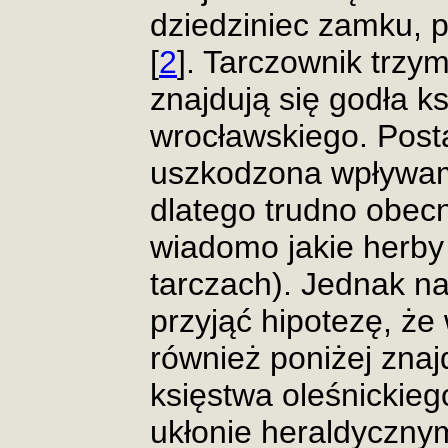
dziedziniec zamku, p
[
2
]. Tarczownik trzy
znajdują się godła ks
wrocławskiego. Post
uszkodzona wpływam
dlatego trudno obecn
wiadomo jakie herby
tarczach). Jednak n
przyjąć hipotezę, że
również poniżej znaj
księstwa oleśnickieg
ukłonie heraldycznym