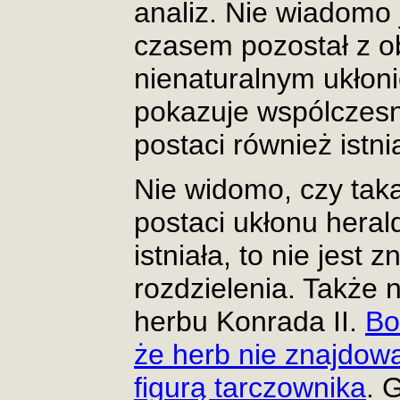
analiz. Nie wiadomo j
czasem pozostał z o
nienaturalnym ukłon
pokazuje wspólczesna
postaci również istni
Nie widomo, czy tak
postaci ukłonu herald
istniała, to nie jest 
rozdzielenia. Także 
herbu Konrada II.
Bo
że herb nie znajdowa
figurą tarczownika
. 