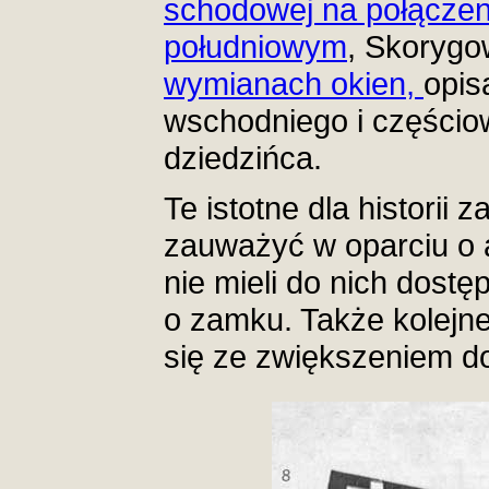
schodowej na połączen
południowym
, Skorygo
wymianach okien,
opis
wschodniego i częścio
dziedzińca.
Te istotne dla historii
zauważyć w oparciu o a
nie mieli do nich dostę
o zamku. Także kolejne
się ze zwiększeniem do