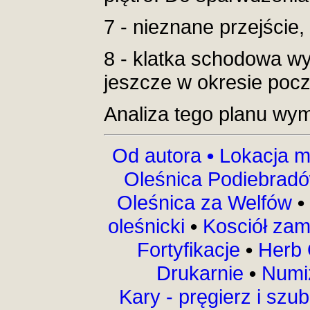
7 - nieznane przejście, 
8 - klatka schodowa w
jeszcze w okresie poc
Analiza tego planu wym
Od autora
•
Lokacja m
Oleśnica Podiebrad
Oleśnica za Welfów
•
oleśnicki
•
Kosciół za
Fortyfikacje
•
Herb 
Drukarnie
•
Numi
Kary - pręgierz i szu