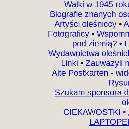
Walki w 1945 ro
Biografie znanych o
Artyści oleśniccy
•
A
Fotograficy
•
Wspomni
pod ziemią?
•
L
Wydawnictwa oleśnic
Linki
•
Zauwazyli 
Alte Postkarten - wi
Rysu
Szukam sponsora do
o
CIEKAWOSTKI
•
LAPTOPEM