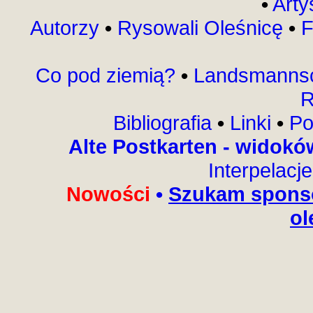
•
Arty
Autorzy
•
Rysowali Oleśnicę
•
F
Co pod ziemią?
•
Landsmannsc
R
Bibliografia
•
Linki
•
Po
Alte Postkarten - widok
Interpelacj
Nowości
•
Szukam sponso
ol