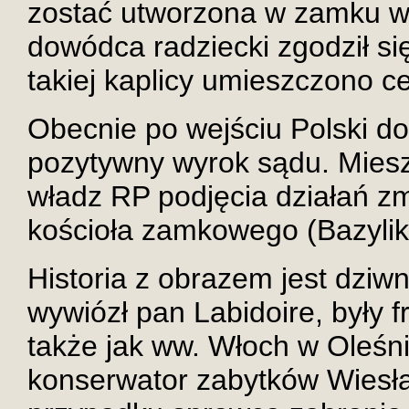
zostać utworzona w zamku w 
dowódca radziecki zgodził się
takiej kaplicy umieszczono c
Obecnie po wejściu Polski d
pozytywny wyrok sądu. Mies
władz RP podjęcia działań z
kościoła zamkowego (Bazyliki
Historia z obrazem jest dziwn
wywiózł pan Labidoire, były 
także jak ww. Włoch w Oleśn
konserwator zabytków Wies