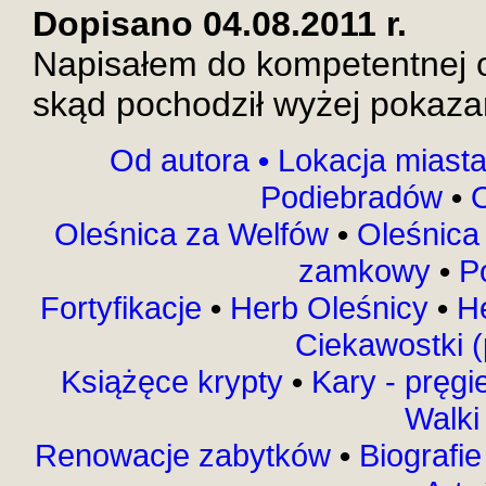
Dopisano 04.08.2011 r.
Napisałem do kompetentnej 
skąd pochodził wyżej pokaza
Od autora
•
Lokacja miast
Podiebradów
•
Oleśnica za Welfów
•
Oleśnica 
zamkowy
•
P
Fortyfikacje
•
Herb Oleśnicy
•
H
Ciekawostki 
Książęce krypty
•
Kary - pręgi
Walki
Renowacje zabytków
•
Biografi