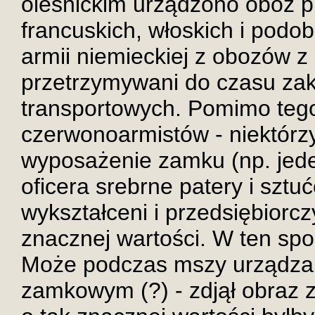
oleśnickim urządzono obóz pr
francuskich, włoskich i podo
armii niemieckiej z obozów z
przetrzymywani do czasu zak
transportowych. Pomimo tego,
czerwonoarmistów - niektórzy
wyposażenie zamku (np. jede
oficera srebrne patery i szt
wykształceni i przedsiębiorcz
znacznej wartości. W ten spos
Może podczas mszy urządzan
zamkowym (?) - zdjął obraz 