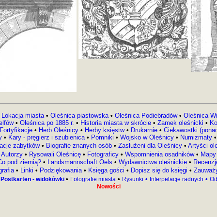
•
Lokacja miasta
•
Oleśnica piastowska
•
Oleśnica Podiebradów
•
Oleśnica W
elfów
•
Oleśnica po 1885 r.
•
Historia miasta w skrócie
•
Zamek oleśnicki
•
Ko
Fortyfikacje
•
Herb Oleśnicy
•
Herby księstw
•
Drukarnie
•
Ciekawostki (pona
y
•
Kary - pręgierz i szubienica
•
Pomniki
•
Wojsko w Oleśnicy
•
Numizmaty
acje zabytków
•
Biografie znanych osób
•
Zasłużeni dla Oleśnicy
•
Artyści ol
Autorzy
•
Rysowali Oleśnicę
•
Fotograficy
•
Wspomnienia osadników
•
Mapy
Co pod ziemią?
•
Landsmannschaft Oels
•
Wydawnictwa oleśnickie
•
Recenzj
grafia
•
Linki
•
Podziękowania
•
Księga gości
•
Dopisz się do księgi
•
Zauważy
•
•
•
•
 Postkarten - widokówki
Fotografie miasta
Rysunki
Interpelacje radnych
Od
Nowości