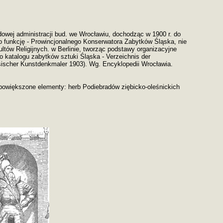
ądowej administracji bud. we Wrocławiu, dochodząc w 1900 r. do
o funkcję - Prowincjonalnego Konserwatora Zabytków Śląska, nie
tów Religijnych. w Berlinie, tworząc podstawy organizacyjne
o katalogu zabytków sztuki Śląska - Verzeichnis der
esischer Kunstdenkmaler 1903). Wg. Encyklopedii Wrocławia.
 powiększone elementy: herb Podiebradów ziębicko-oleśnickich