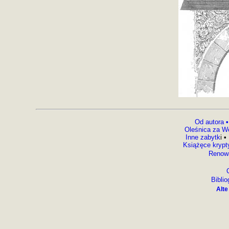
Od autora
Oleśnica za W
Inne zabytk
i
•
Książęce krypt
Renow
Biblio
Alte