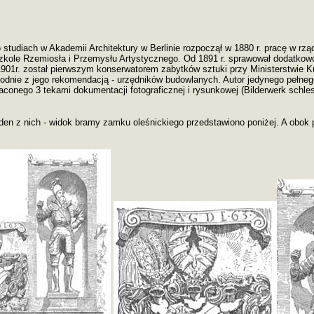
 studiach w Akademii Architektury w Berlinie rozpoczął w 1880 r. pracę w rz
Szkole Rzemiosła i Przemysłu Artystycznego. Od 1891 r. sprawował dodatkow
1r. został pierwszym konserwatorem zabytków sztuki przy Ministerstwie Kul
godnie z jego rekomendacją - urzędników budowlanych. Autor jedynego pełneg
aconego 3 tekami dokumentacji fotograficznej i rysunkowej (Bilderwerk schl
den z nich - widok bramy zamku oleśnickiego przedstawiono poniżej. A obok