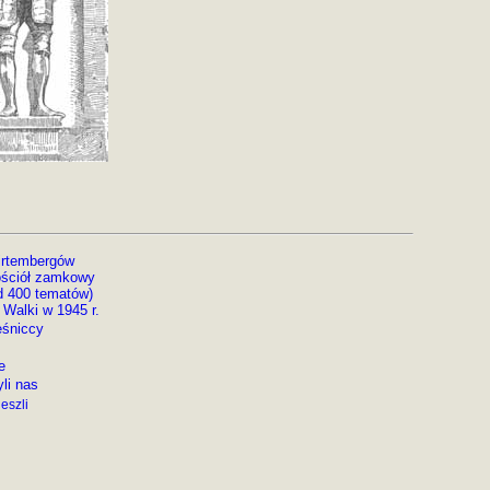
irtembergów
ściół zamkowy
d 400 tematów)
•
Walki w 1945 r.
eśniccy
e
li nas
eszli