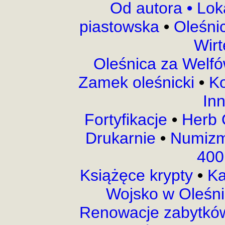
Od autora
•
Lok
piastowska
•
Oleśni
Wir
Oleśnica za Welf
Zamek oleśnicki
•
Ko
In
Fortyfikacje
•
Herb 
Drukarnie
•
Numizm
400
Książęce krypty
•
Ka
Wojsko w Oleśn
Renowacje zabytk