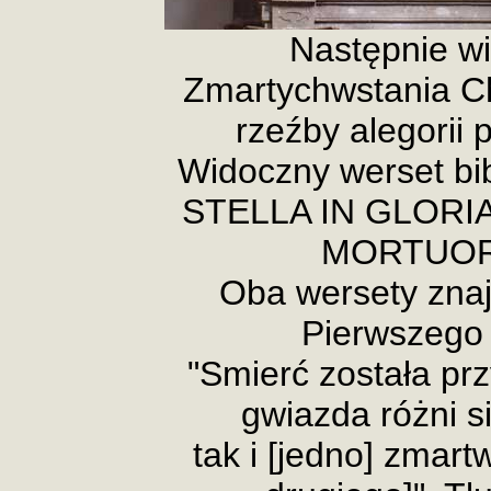
Następnie wi
Zmartychwstania Ch
rzeźby alegorii 
Widoczny werset bi
STELLA IN GLORI
MORTUORU
Oba wersety znaj
Pierwszego l
"Smierć została prz
gwiazda różni s
tak i [jedno] zmar