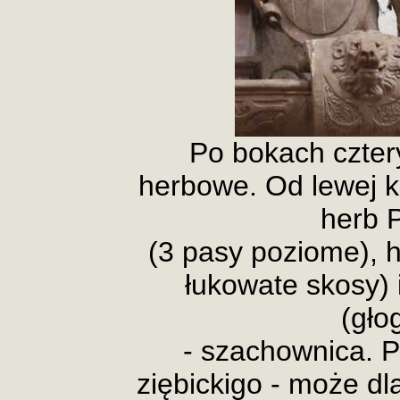
Po bokach cztery
herbowe. Od lewej ks
herb 
(3 pasy poziome), 
łukowate skosy) 
(gło
- szachownica. P
ziębickigo - może dla