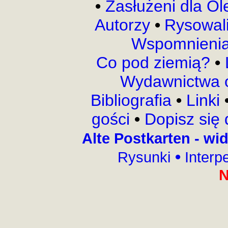
•
Zasłużeni dla Ol
Autorzy
•
Rysowal
Wspomnieni
Co pod ziemią?
•
Wydawnictwa o
Bibliografia
•
Linki
gości
•
Dopisz się 
Alte Postkarten - w
•
Rysunki
Interp
N