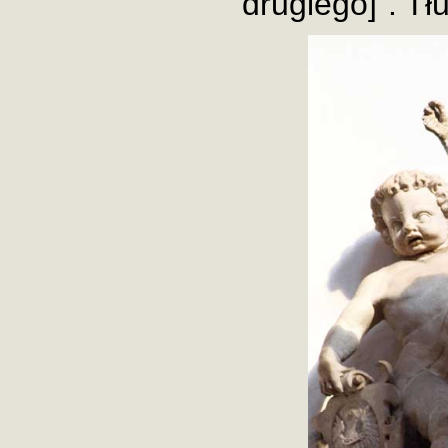
drugiego]". Tł