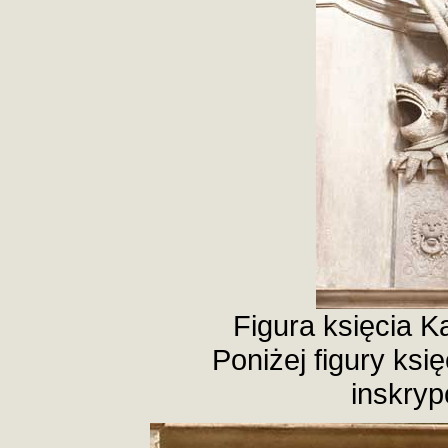
Figura księcia K
Poniżej figury księ
inskryp