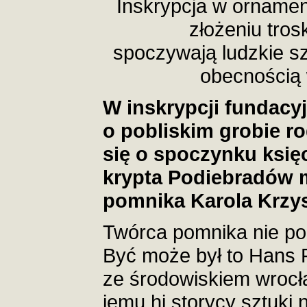
Inskrypcja w ornamen
złożeniu trosk
spoczywają ludzkie sz
obecnością 
W inskrypcji fundacyj
o pobliskim grobie r
się o spoczynku księci
krypta Podiebradów m
pomnika Karola Krzys
Twórca pomnika nie poz
Być może był to Hans F
ze środowiskiem wrocł
jemu hi storycy sztuki 