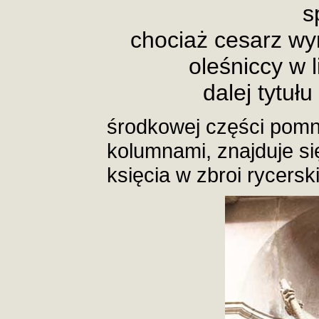
s
chociaż cesarz wyr
oleśniccy w l
dalej tytułu
środkowej części pomni
kolumnami, znajduje się
księcia w zbroi rycerski