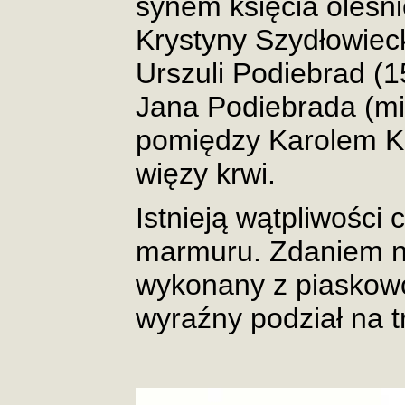
synem księcia oleśn
Krystyny Szydłowieck
Urszuli Podiebrad (1
Jana Podiebrada (miał
pomiędzy Karolem Kr
więzy krwi.
Istnieją wątpliwości
marmuru. Zdaniem ni
wykonany z piaskow
wyraźny podział na t