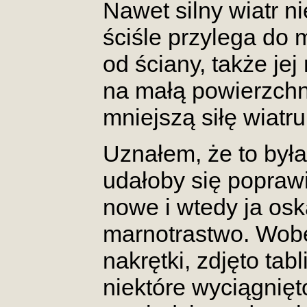
Nawet silny wiatr ni
ściśle przylega do m
od ściany, także jej
na małą powierzchni
mniejszą siłę wiatr
Uznałem, że to była
udałoby się poprawi
nowe i wtedy ja osk
marnotrastwo. Wob
nakrętki, zdjęto tab
niektóre wyciągnięt