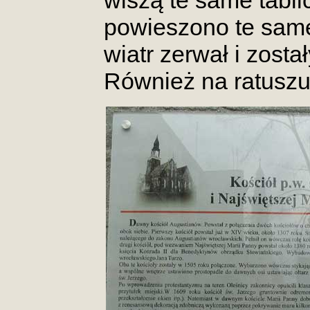
wiszą te same tabli
powieszono te same 
wiatr zerwał i zost
Również na ratuszu p