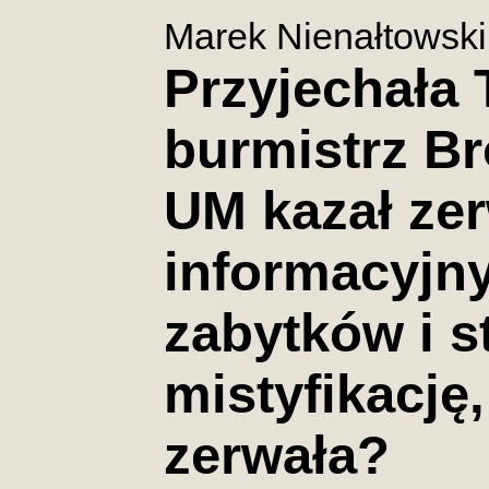
Marek Nienałtowski
Przyjechała 
burmistrz Br
UM kazał zer
informacyjn
zabytków i s
mistyfikację,
zerwała?