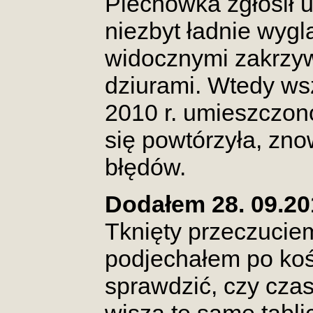
Piechówka zgłosił u
niezbyt ładnie wygl
widocznymi zakrzyw
dziurami. Wtedy ws
2010 r. umieszczono
się powtórzyła, zno
błędów.
Dodałem 28. 09.20
Tknięty przeczucie
podjechałem po koś
sprawdzić, czy cza