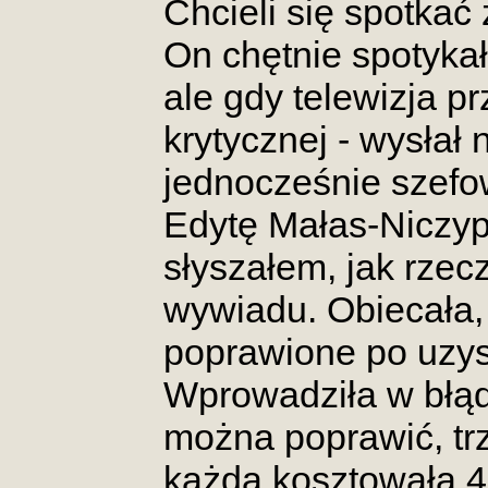
Chcieli się spotkać
On chętnie spotykał
ale gdy telewizja p
krytycznej - wysłał
jednocześnie szefow
Edytę Małas-Niczyp
słyszałem, jak rzec
wywiadu. Obiecała, 
poprawione po uzysk
Wprowadziła w błąd 
można poprawić, trz
każda kosztowała 40