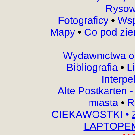
Rysow
Fotograficy
•
Wsp
Mapy
•
Co pod zi
Wydawnictwa o
Bibliografia
•
L
Interpe
Alte Postkarten 
miasta
•
R
CIEKAWOSTKI
•
LAPTOPEM,