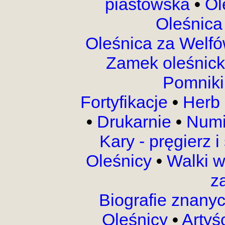
piastowska
•
Ol
Oleśnica
Oleśnica za Welf
Zamek oleśnic
Pomnik
Fortyfikacje
•
Herb 
•
Drukarnie
•
Numi
Kary - pręgierz 
Oleśnicy
•
Walki 
z
Biografie znany
Oleśnicy
•
Artyś