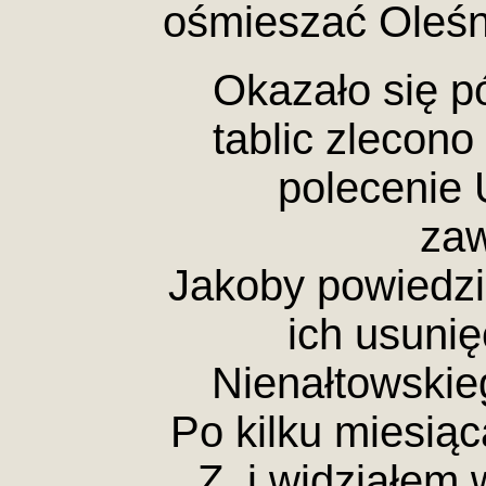
ośmieszać Oleśn
Okazało się pó
tablic zlecono 
polecenie 
zaw
Jakoby powiedz
ich usunię
Nienałtowskie
Po kilku miesiąc
Z. i widziałem 