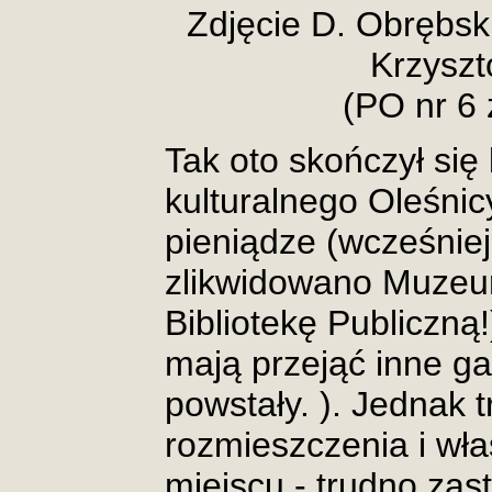
Zdjęcie D. Obrębsk
Krzyszt
(PO nr 6 
Tak oto skończył się 
kulturalnego Oleśni
pieniądze (wcześniej
zlikwidowano Muzeum
Bibliotekę Publiczną
mają przejąć inne gal
powstały. ). Jednak 
rozmieszczenia i wł
miejscu - trudno zast