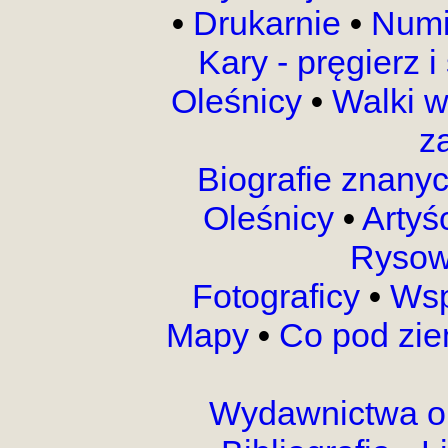
•
Drukarnie
•
Numi
Kary - pręgierz 
Oleśnicy
•
Walki 
z
Biografie znany
Oleśnicy
•
Artyś
Rysow
Fotograficy
•
Wsp
Mapy
•
Co pod zi
Wydawnictwa o