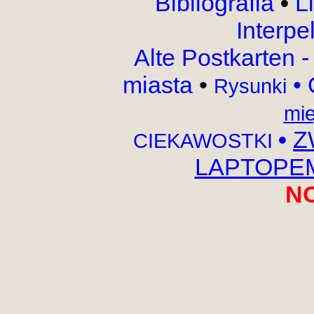
Bibliografia
•
L
Interpe
Alte Postkarten 
miasta
•
•
Rysunki
mie
•
Z
CIEKAWOSTKI
LAPTOPEM,
N