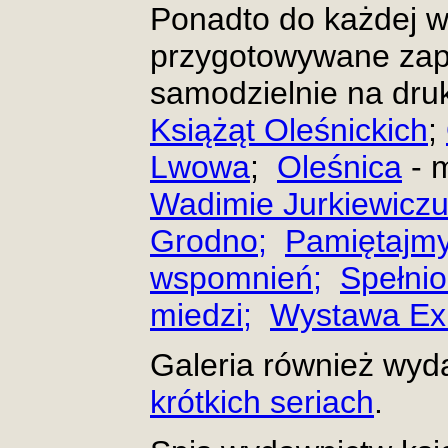
Ponadto do każdej w
przygotowywane zap
samodzielnie na dru
Książąt Oleśnickich
;
Lwowa
;
Oleśnica
- m
Wadimie Jurkiewicz
Grodno;
Pamiętajmy
wspomnień;
Spełni
miedzi;
Wystawa Exli
Galeria również wyd
krótkich seriach
.