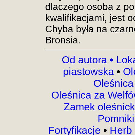
dlaczego osoba z po
kwalifikacjami, jest 
Chyba była na czarne
Bronsia.
Od autora
•
Lok
piastowska
•
Ol
Oleśnica
Oleśnica za Welf
Zamek oleśnic
Pomnik
Fortyfikacje
•
Herb 