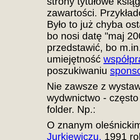
strony tytułowe ksiąg
zawartości. Przykład
Było to już chyba os
bo nosi datę "maj 200
przedstawić, bo m.in
umiejętność
współpr
poszukiwaniu
spons
Nie zawsze z wystaw
wydwnictwo - często b
folder. Np.:
O znanym oleśnickim
Jurkiewiczu.
1991 ro