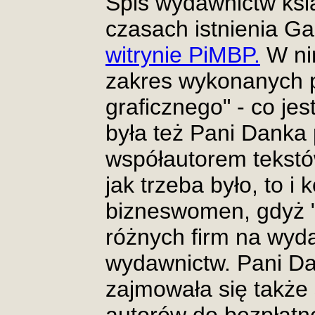
Spis wydawnictw ks
czasach istnienia Gal
witrynie PiMBP.
W ni
zakres wykonanych 
graficznego" - co j
była też Pani Danka
współautorem tekstó
jak trzeba było, to i
bizneswomen, gdyż 
różnych firm na wyda
wydawnictw. Pani D
zajmowała się takż