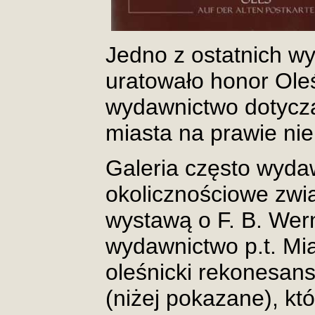
Jedno z ostatnich w
uratowało honor Oleś
wydawnictwo dotycząc
miasta na prawie ni
Galeria często wyda
okolicznościowe zwi
wystawą o F. B. Wern
wydawnictwo p.t. Mia
oleśnicki rekonesan
(niżej pokazane), kt