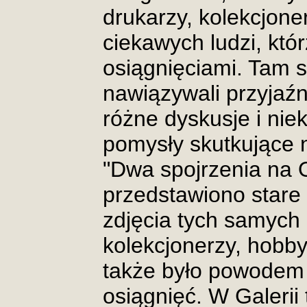
drukarzy, kolekcjone
ciekawych ludzi, któ
osiągnięciami. Tam s
nawiązywali przyjaźni
różne dyskusje i nie
pomysły skutkujące
"Dwa spojrzenia na O
przedstawiono stare
zdjęcia tych samych m
kolekcjonerzy, hobbyś
także było powodem 
osiągnięć. W Galeri