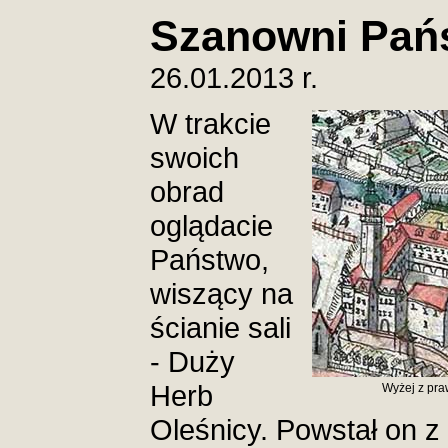
Szanowni Pań
26.01.2013 r.
W trakcie
swoich
obrad
oglądacie
Państwo,
wiszący na
ścianie sali
- Duży
Herb
Wyżej z praw
Oleśnicy. Powstał on z