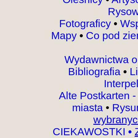
Rysow
Fotograficy
•
Wsp
Mapy
•
Co pod zi
Wydawnictwa o
Bibliografia
•
L
Interpe
Alte Postkarten 
miasta
•
Rysu
wybranyc
CIEKAWOSTKI
•