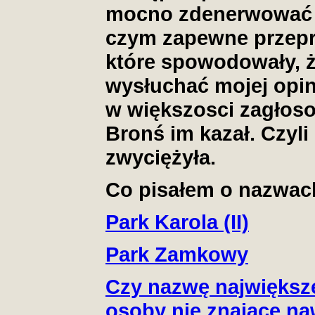
mocno zdenerwować b
czym zapewne przepr
które spowodowały, że
wysłuchać mojej opini
w większosci zagłosow
Bronś im kazał. Czyl
zwyciężyła.
Co pisałem o nazwach
Park Karola (II)
Park Zamkowy
Czy nazwę największe
osoby nie znające na