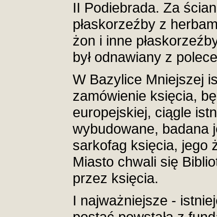
II Podiebrada. Za ścian
płaskorzeźby z herbami
żon i inne płaskorzeźb
był odnawiany z polece
W Bazylice Mniejszej i
zamówienie księcia, b
europejskiej, ciągle i
wybudowane, badana je
sarkofag księcia, jego 
Miasto chwali się Bibl
przez księcia.
I najważniejsze - istni
postać powstała z fund