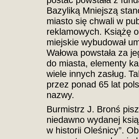
Bazyliką Mniejszą stan
miasto się chwali w pub
reklamowych. Książę o
miejskie wybudował um
Wałowa powstała za je
do miasta, elementy kana
wiele innych zasług. T
przez ponad 65 lat pol
nazwy.
Burmistrz J. Bronś pisz
niedawno wydanej książ
w historii Oleśnicy”. O