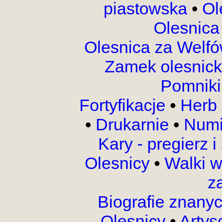
piastowska
•
Ol
Olesnica
Olesnica za Welf
Zamek olesnic
Pomnik
Fortyfikacje
•
Herb 
•
Drukarnie
•
Numi
Kary - pregierz 
Olesnicy
•
Walki 
z
Biografie znany
Olesnicy
•
Artys