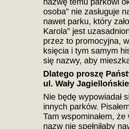
nazwę temu parkowi ok
osoba” nie zasługuje 
nawet parku, który za
Karola” jest uzasadnion
przez to promocyjna, 
księcia i tym samym his
się nazwy, aby mieszka
Dlatego proszę Państ
ul. Wały Jagielloński
Nie będę wypowiadał s
innych parków. Pisałem
Tam wspominałem, że 
nazw nie spełniłaby 